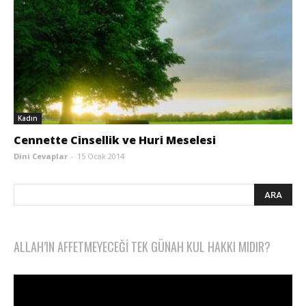
Kadın
Cennette Cinsellik ve Huri Meselesi
Dini Cevaplar
-
15 Ocak 2014
ALLAH’IN AFFETMEYECEĞI TEK GÜNAH KUL HAKKI MIDIR?
Video
oynatıcı