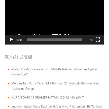
00:00
01:20
SON YAZILANLAR
Kur’an Köleliği Yasaklamıyor Mu? Kölelikten Bahseden Ayetler
Neden Var?
Mercan Tatlı Suda Yetişir Mi? Rahman 22. Ayetteki Bilimsel Hata
İddiasına Cevap
KURAN’DAKİ 13 GRAMER HATASI İDDİASINA YANIT
Lut Kavminden Önce Eşcinsellik Var Mıydı? Kuran’daki Bir Tarihsel