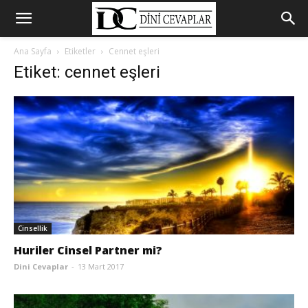
Ana Sayfa
Etiketler
Cennet eşleri
Etiket: cennet eşleri
Cinsellik
Huriler Cinsel Partner mi?
Dini Cevaplar
-
13 Mart 2017