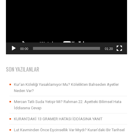
00:00
01:20
SON YAZILANLAR
Kur’an Köleliği Yasaklamıyor Mu? Kölelikten Bahseden Ayetler
Neden Var?
Mercan Tatlı Suda Yetişir Mi? Rahman 22. Ayetteki Bilimsel Hata
İddiasına Cevap
KURAN’DAKİ 13 GRAMER HATASI İDDİASINA YANIT
Lut Kavminden Önce Eşcinsellik Var Mıydı? Kuran’daki Bir Tarihsel