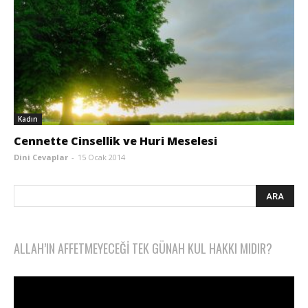
Kadın
Cennette Cinsellik ve Huri Meselesi
Dini Cevaplar
-
15 Ocak 2014
ALLAH’IN AFFETMEYECEĞI TEK GÜNAH KUL HAKKI MIDIR?
Video
oynatıcı