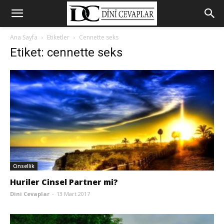
Ana Sayfa
Etiketler
Cennette seks
Etiket: cennette seks
Cinsellik
Huriler Cinsel Partner mi?
Dini Cevaplar
-
13 Mart 2017