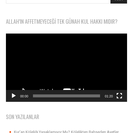
ALLAH’IN AFFETMEYECEĞI TEK GÜNAH KUL HAKKI MIDIR?
Video
oynatıcı
00:00
01:20
SON YAZILANLAR
Kur’an Köleliği Yasaklamıyor Mu? Kölelikten Bahseden Ayetler