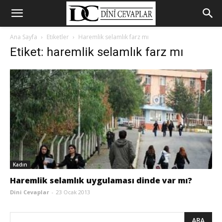
Ana Sayfa
Etiketler
Haremlik selamlık farz mı
Etiket: haremlik selamlık farz mı
Kadın
Haremlik selamlık uygulaması dinde var mı?
Dini Cevaplar
-
23 Ocak 2013