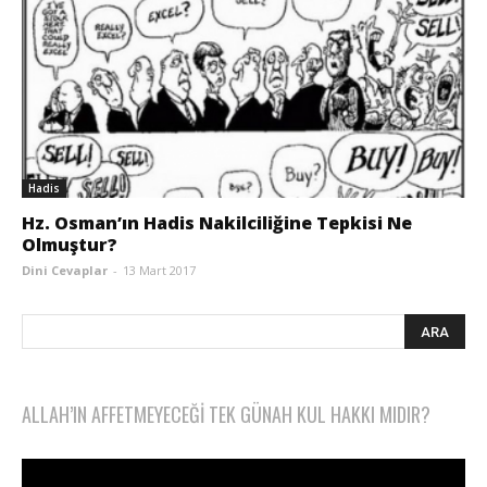
Hadis
Hz. Osman’ın Hadis Nakilciliğine Tepkisi Ne
Olmuştur?
Dini Cevaplar
-
13 Mart 2017
ALLAH’IN AFFETMEYECEĞI TEK GÜNAH KUL HAKKI MIDIR?
Video