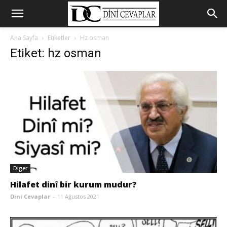
Ana Sayfa
Etiketler
Hz osman
Etiket: hz osman
Diger
Hilafet dinî bir kurum mudur?
Dini Cevaplar
-
11 Ağustos 2021