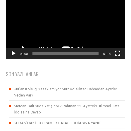
oynatıcı
00:00
01:20
SON YAZILANLAR
Kur’an Köleliği Yasaklamıyor Mu? Kölelikten Bahseden Ayetler
Neden Var?
Mercan Tatlı Suda Yetişir Mi? Rahman 22. Ayetteki Bilimsel Hata
İddiasına Cevap
KURAN’DAKİ 13 GRAMER HATASI İDDİASINA YANIT