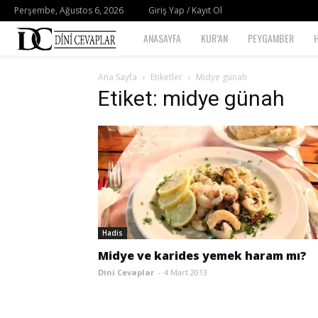
Perşembe, Ağustos 6, 2026
Giriş Yap / Kayıt Ol
Dini
ANASAYFA
KUR’AN
PEYGAMBER
Cevaplar
Ana Sayfa
Etiketler
Midye günah
Etiket: midye günah
Hadis
Midye ve karides yemek haram mı?
Dini Cevaplar
-
4 Mart 2013