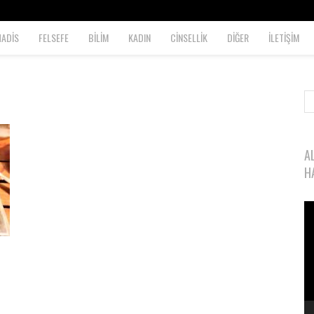
HADİS
FELSEFE
BİLİM
KADIN
CİNSELLİK
DİĞER
İLETİŞİM
A
H
Vi
oy