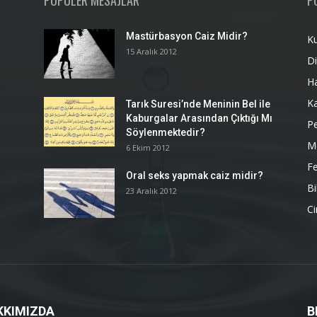
POPÜLER MESAJLAR
P
Mastürbasyon Caiz Midir?
K
15 Aralık 2012
Di
H
K
Tarık Suresi’nde Meninin Bel ile
Kaburgalar Arasından Çıktığı Mı
P
Söylenmektedir?
M
6 Ekim 2012
Fe
Oral seks yapmak caiz midir?
Bi
23 Aralık 2012
Ci
KKIMIZDA
B