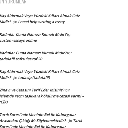
ON YORUMLAR
Kaş Aldırmak Veya Yüzdeki Kılları Almak Caiz
Midir?
i need help writing a essay
için
Kadınlar Cuma Namazı Kılmalı Mıdır?
için
custom essays online
Kadınlar Cuma Namazı Kılmalı Mıdır?
için
tadalafil softsules tuf 20
Kaş Aldırmak Veya Yüzdeki Kılları Almak Caiz
Midir?
tadacip (tadalafil)
için
Zinayı ve Cezasını Tarif Eder Misiniz?
için
islamda recm taşliyarak öldürme cezasi varmi –
(CÎK)
Tarık Suresi’nde Meninin Bel ile Kaburgalar
Arasından Çıktığı Mı Söylenmektedir?
Tarık
için
Suresi’nde Meninin Bel ile Kaburgalar