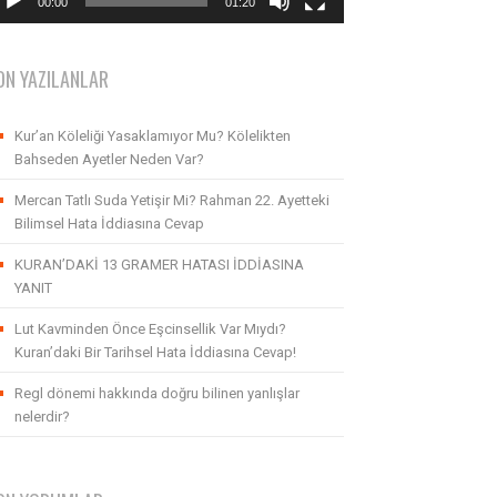
00:00
01:20
ON YAZILANLAR
Kur’an Köleliği Yasaklamıyor Mu? Kölelikten
Bahseden Ayetler Neden Var?
Mercan Tatlı Suda Yetişir Mi? Rahman 22. Ayetteki
Bilimsel Hata İddiasına Cevap
KURAN’DAKİ 13 GRAMER HATASI İDDİASINA
YANIT
Lut Kavminden Önce Eşcinsellik Var Mıydı?
Kuran’daki Bir Tarihsel Hata İddiasına Cevap!
Regl dönemi hakkında doğru bilinen yanlışlar
nelerdir?