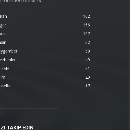
OPÜLER KATEGORİLER
uran
162
ger
156
adis
107
adın
62
eygamber
58
ezhepler
49
lsefe
31
lim
20
nsellik
17
IZI TAKIP EDIN