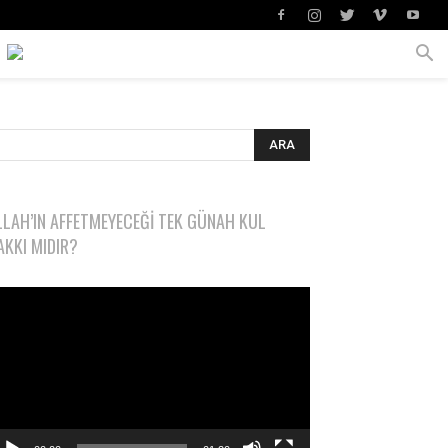
LLAH’IN AFFETMEYECEĞI TEK GÜNAH KUL
AKKI MIDIR?
deo
natıcı