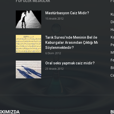
POPÜLER MESAJLAR
P
Mastürbasyon Caiz Midir?
K
15 Aralık 2012
Di
H
K
Tarık Suresi’nde Meninin Bel ile
Kaburgalar Arasından Çıktığı Mı
P
Söylenmektedir?
M
6 Ekim 2012
Fe
Oral seks yapmak caiz midir?
Bi
23 Aralık 2012
Ci
KKIMIZDA
B