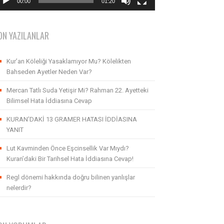
00:00
01:20
ON YAZILANLAR
Kur’an Köleliği Yasaklamıyor Mu? Kölelikten
Bahseden Ayetler Neden Var?
Mercan Tatlı Suda Yetişir Mi? Rahman 22. Ayetteki
Bilimsel Hata İddiasına Cevap
KURAN’DAKİ 13 GRAMER HATASI İDDİASINA
YANIT
Lut Kavminden Önce Eşcinsellik Var Mıydı?
Kuran’daki Bir Tarihsel Hata İddiasına Cevap!
Regl dönemi hakkında doğru bilinen yanlışlar
nelerdir?