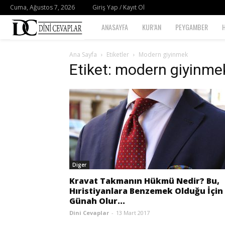
Cuma, Ağustos 7, 2026
Giriş Yap / Kayıt Ol
Dini
ANASAYFA
KUR’AN
PEYGAMBER
Cevaplar
Ana Sayfa
Etiketler
Modern giyinmek
Etiket: modern giyinme
Diger
Kravat Takmanın Hükmü Nedir? Bu,
Hıristiyanlara Benzemek Olduğu İçin
Günah Olur...
Dini Cevaplar
-
13 Mart 2017