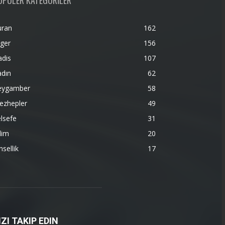
OPÜLER KATEGORİLER
uran
162
ger
156
adis
107
adın
62
eygamber
58
ezhepler
49
lsefe
31
lim
20
nsellik
17
IZI TAKIP EDIN