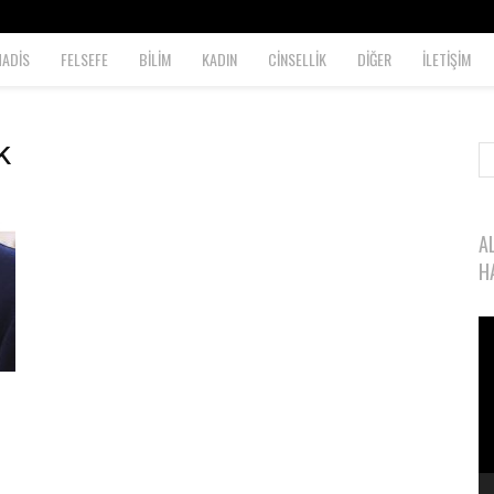
HADİS
FELSEFE
BİLİM
KADIN
CİNSELLİK
DİĞER
İLETİŞİM
k
A
H
Vi
oy