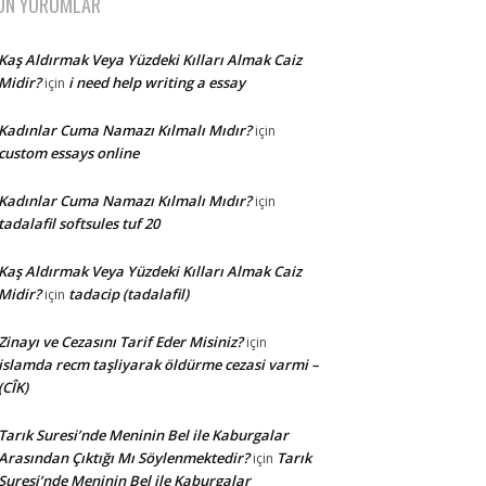
ON YORUMLAR
Kaş Aldırmak Veya Yüzdeki Kılları Almak Caiz
Midir?
i need help writing a essay
için
Kadınlar Cuma Namazı Kılmalı Mıdır?
için
custom essays online
Kadınlar Cuma Namazı Kılmalı Mıdır?
için
tadalafil softsules tuf 20
Kaş Aldırmak Veya Yüzdeki Kılları Almak Caiz
Midir?
tadacip (tadalafil)
için
Zinayı ve Cezasını Tarif Eder Misiniz?
için
islamda recm taşliyarak öldürme cezasi varmi –
(CÎK)
Tarık Suresi’nde Meninin Bel ile Kaburgalar
Arasından Çıktığı Mı Söylenmektedir?
Tarık
için
Suresi’nde Meninin Bel ile Kaburgalar