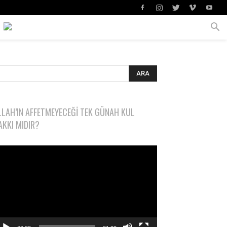
LLAH’IN AFFETMEYECEĞI TEK GÜNAH KUL
AKKI MIDIR?
deo
natıcı