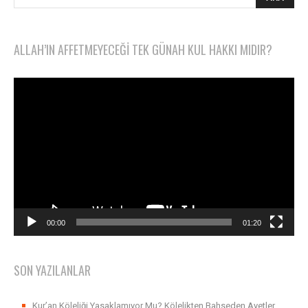
ALLAH’IN AFFETMEYECEĞI TEK GÜNAH KUL HAKKI MIDIR?
Video
oynatıcı
00:00
01:20
SON YAZILANLAR
Kur’an Köleliği Yasaklamıyor Mu? Kölelikten Bahseden Ayetler