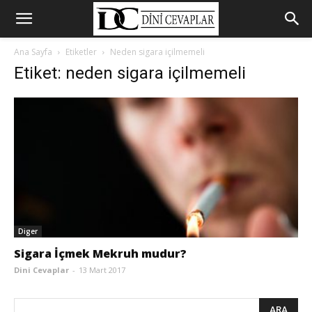
Ana Sayfa
Etiketler
Neden sigara içilmemeli
Etiket: neden sigara içilmemeli
Diger
Sigara İçmek Mekruh mudur?
Dini Cevaplar
-
13 Mart 2017