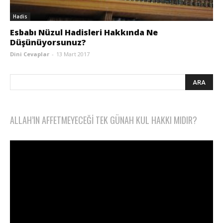
Hadis
Esbabı Nüzul Hadisleri Hakkında Ne
Düşünüyorsunuz?
Dini Cevaplar
-
13 Mart 2017
ALLAH’IN AFFETMEYECEĞI TEK GÜNAH KUL HAKKI MIDIR?
Video
oynatıcı