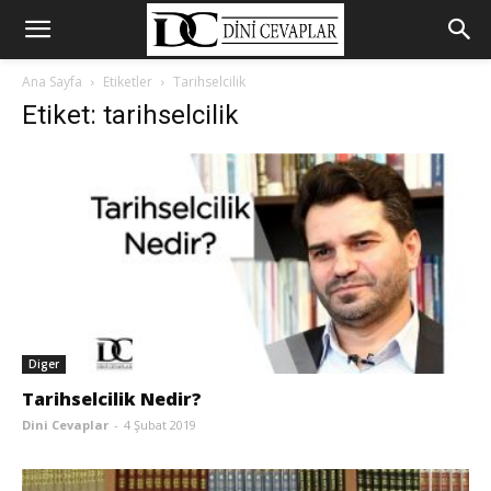
Ana Sayfa
Etiketler
Tarihselcilik
Etiket: tarihselcilik
Diger
Tarihselcilik Nedir?
Dini Cevaplar
-
4 Şubat 2019