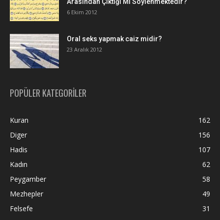
Arasından Çıktığı Mı Söylenmektedir?
6 Ekim 2012
Oral seks yapmak caiz midir?
23 Aralık 2012
POPÜLER KATEGORİLER
Kuran
162
Diger
156
Hadis
107
Kadın
62
Peygamber
58
Mezhepler
49
Felsefe
31