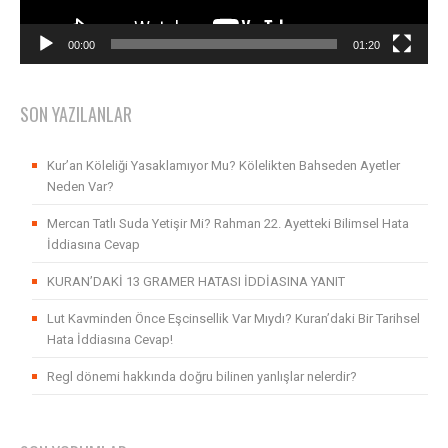
00:00
01:20
SON YAZILANLAR
Kur’an Köleliği Yasaklamıyor Mu? Kölelikten Bahseden Ayetler
Neden Var?
Mercan Tatlı Suda Yetişir Mi? Rahman 22. Ayetteki Bilimsel Hata
İddiasına Cevap
KURAN’DAKİ 13 GRAMER HATASI İDDİASINA YANIT
Lut Kavminden Önce Eşcinsellik Var Mıydı? Kuran’daki Bir Tarihsel
Hata İddiasına Cevap!
Regl dönemi hakkında doğru bilinen yanlışlar nelerdir?