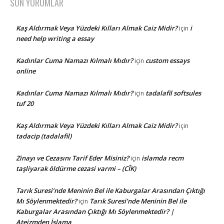
SON YORUMLAR
Kaş Aldırmak Veya Yüzdeki Kılları Almak Caiz Midir?
i
için
need help writing a essay
Kadınlar Cuma Namazı Kılmalı Mıdır?
custom essays
için
online
Kadınlar Cuma Namazı Kılmalı Mıdır?
tadalafil softsules
için
tuf 20
Kaş Aldırmak Veya Yüzdeki Kılları Almak Caiz Midir?
için
tadacip (tadalafil)
Zinayı ve Cezasını Tarif Eder Misiniz?
islamda recm
için
taşliyarak öldürme cezasi varmi – (CÎK)
Tarık Suresi’nde Meninin Bel ile Kaburgalar Arasından Çıktığı
Mı Söylenmektedir?
Tarık Suresi’nde Meninin Bel ile
için
Kaburgalar Arasından Çıktığı Mı Söylenmektedir? |
Ateizmden İslama