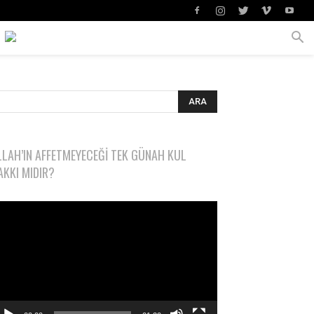
LLAH’IN AFFETMEYECEĞI TEK GÜNAH KUL
AKKI MIDIR?
deo
natıcı