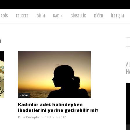
HADİS
FELSEFE
BİLİM
KADIN
CİNSELLİK
DİĞER
İLETİŞİM
n
A
H
Vi
oy
Kadın
Kadınlar adet halindeyken
ibadetlerini yerine getirebilir mi?
Dini Cevaplar
-
14 Aralık 2012