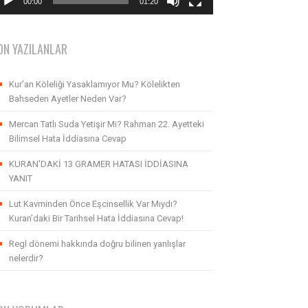
00:00
01:20
ON YAZILANLAR
Kur’an Köleliği Yasaklamıyor Mu? Kölelikten
Bahseden Ayetler Neden Var?
Mercan Tatlı Suda Yetişir Mi? Rahman 22. Ayetteki
Bilimsel Hata İddiasına Cevap
KURAN’DAKİ 13 GRAMER HATASI İDDİASINA
YANIT
Lut Kavminden Önce Eşcinsellik Var Mıydı?
Kuran’daki Bir Tarihsel Hata İddiasına Cevap!
Regl dönemi hakkında doğru bilinen yanlışlar
nelerdir?