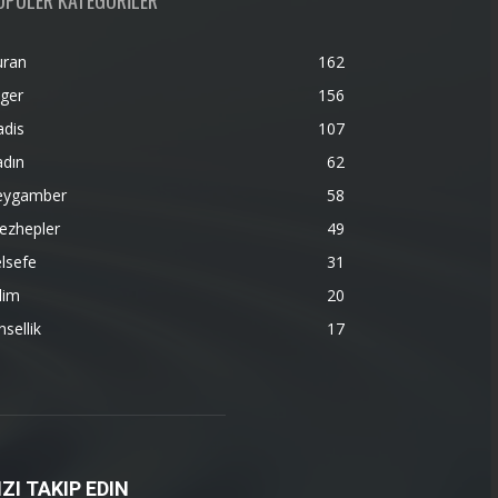
OPÜLER KATEGORİLER
uran
162
ger
156
adis
107
adın
62
eygamber
58
ezhepler
49
lsefe
31
lim
20
nsellik
17
IZI TAKIP EDIN