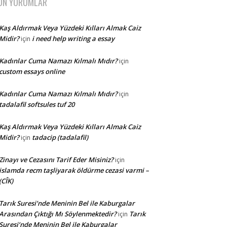
ON YORUMLAR
Kaş Aldırmak Veya Yüzdeki Kılları Almak Caiz
Midir?
i need help writing a essay
için
Kadınlar Cuma Namazı Kılmalı Mıdır?
için
custom essays online
Kadınlar Cuma Namazı Kılmalı Mıdır?
için
tadalafil softsules tuf 20
Kaş Aldırmak Veya Yüzdeki Kılları Almak Caiz
Midir?
tadacip (tadalafil)
için
Zinayı ve Cezasını Tarif Eder Misiniz?
için
islamda recm taşliyarak öldürme cezasi varmi –
(CÎK)
Tarık Suresi’nde Meninin Bel ile Kaburgalar
Arasından Çıktığı Mı Söylenmektedir?
Tarık
için
Suresi’nde Meninin Bel ile Kaburgalar