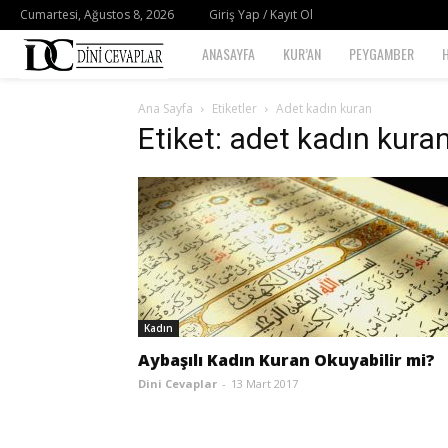
Cumartesi, Ağustos 8, 2026
Giriş Yap / Kayıt Ol
Dini
ANASAYFA
KUR’AN
PEYGAMBER
Cevaplar
Ana Sayfa
Etiketler
Adet kadın kuran
Etiket: adet kadın kura
Kadın
Aybaşılı Kadın Kuran Okuyabilir mi?
Dini Cevaplar
-
13 Mart 2017