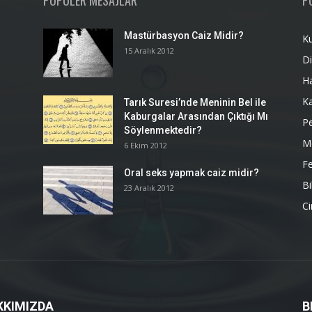
POPÜLER MESAJLAR
P
Mastürbasyon Caiz Midir?
K
15 Aralık 2012
Di
H
K
Tarık Suresi’nde Meninin Bel ile
Kaburgalar Arasından Çıktığı Mı
P
Söylenmektedir?
M
6 Ekim 2012
Fe
Oral seks yapmak caiz midir?
Bi
23 Aralık 2012
Ci
KKIMIZDA
B