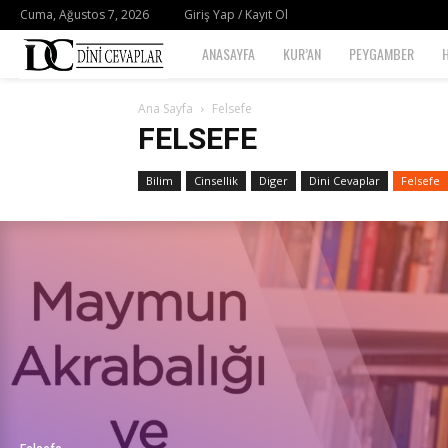
Cuma, Ağustos 7, 2026
Giriş Yap / Kayıt Ol
Dini
ANASAYFA
KUR’AN
PEYGAMBER
Cevaplar
Ana Sayfa
Felsefe
FELSEFE
Bilim
Cinsellik
Diger
Dini Cevaplar
Felsefe