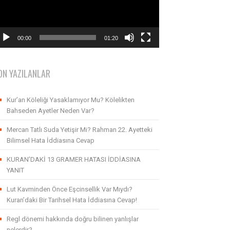
00:00
01:20
ON YAZILANLAR
Kur’an Köleliği Yasaklamıyor Mu? Kölelikten
Bahseden Ayetler Neden Var?
Mercan Tatlı Suda Yetişir Mi? Rahman 22. Ayetteki
Bilimsel Hata İddiasına Cevap
KURAN’DAKİ 13 GRAMER HATASI İDDİASINA
YANIT
Lut Kavminden Önce Eşcinsellik Var Mıydı?
Kuran’daki Bir Tarihsel Hata İddiasına Cevap!
Regl dönemi hakkında doğru bilinen yanlışlar
nelerdir?