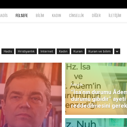
HADİS
FELSEFE
BİLİM
KADIN
CİNSELLİK
DİĞER
İLETİŞİM
Hadis
Hristiyanlık
Internet
Kadın
Kuran
Kuran ve bilim
Felsefe
“İsa’nın durumu Âdem
durumu gibidir” ayeti
reddedilmesini gerekt