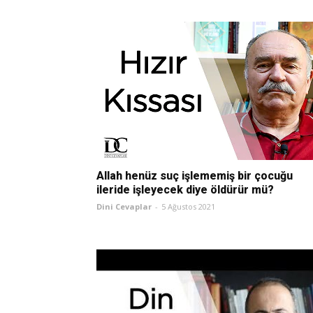
Allah henüz suç işlememiş bir çocuğu
ileride işleyecek diye öldürür mü?
Dini Cevaplar
-
5 Ağustos 2021