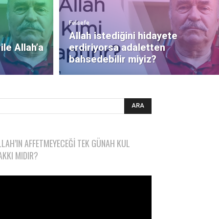
Felsefe
Allah istediğini hidayete
ile Allah’a
erdiriyorsa adaletten
bahsedebilir miyiz?
LLAH’IN AFFETMEYECEĞI TEK GÜNAH KUL
AKKI MIDIR?
deo
natıcı