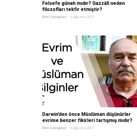
Felsefe günah mıdır? Gazzâlî neden
filozofları tekfir etmiştir?
Dini Cevaplar
-
6 Ağustos 2021
Darwin’den önce Müslüman düşünürler
evrime benzer fikirleri tartışmış mıdır?
Dini Cevaplar
-
6 Ağustos 2021