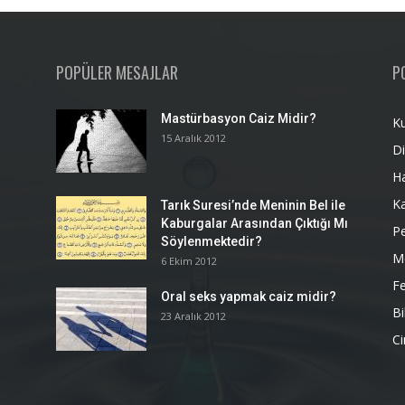
POPÜLER MESAJLAR
P
Mastürbasyon Caiz Midir?
K
15 Aralık 2012
Di
H
K
Tarık Suresi’nde Meninin Bel ile
Kaburgalar Arasından Çıktığı Mı
P
Söylenmektedir?
M
6 Ekim 2012
Fe
Oral seks yapmak caiz midir?
Bi
23 Aralık 2012
Ci