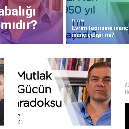
balığı
 mıdır?
Felsefe
Evrim teorisine inanç 
inanç çelişir mi?
A
H
Vi
oy