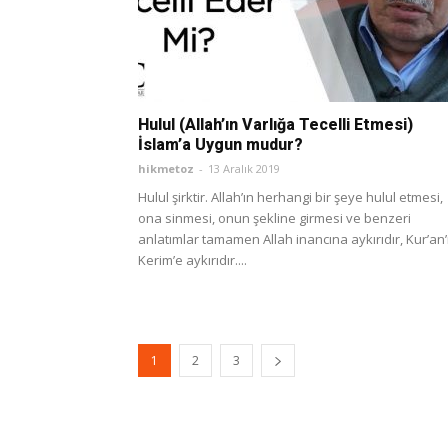
Hulul (Allah’ın Varlığa Tecelli Etmesi)
İslam’a Uygun mudur?
hikmetoz
-
13 Aralık 2019
Hulul şirktir. Allah’ın herhangi bir şeye hulul etmesi,
ona sinmesi, onun şekline girmesi ve benzeri
anlatımlar tamamen Allah inancına aykırıdır, Kur’an’
Kerim’e aykırıdır....
1
2
3