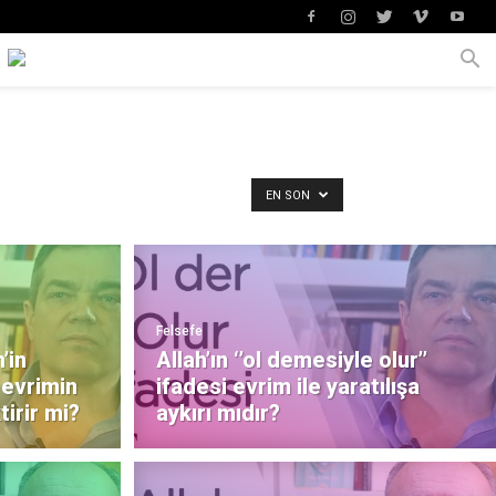
EN SON
Felsefe
’in
Allah’ın ‘’ol demesiyle olur’’
 evrimin
ifadesi evrim ile yaratılışa
irir mi?
aykırı mıdır?