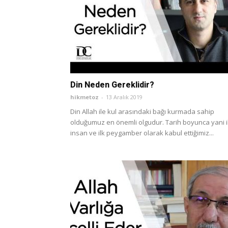
Din Neden Gereklidir?
hikmetoz
-
13 Aralık 2019
Din Allah ile kul arasındaki bağı kurmada sahip
olduğumuz en önemli olgudur. Tarih boyunca yani i
insan ve ilk peygamber olarak kabul ettiğimiz...