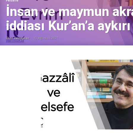
Felsefe
İnsan ve maymun akra
iddiası Kur’an’a aykırı
Dini Cevaplar
-
10 Ağustos 2021