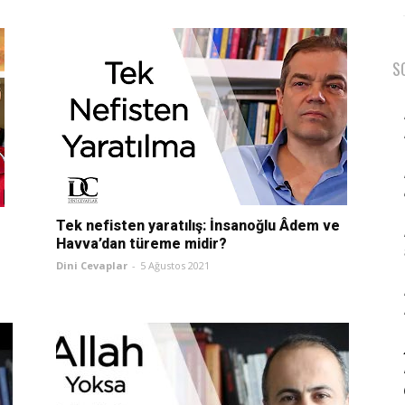
S
Tek nefisten yaratılış: İnsanoğlu Âdem ve
Havva’dan türeme midir?
Dini Cevaplar
-
5 Ağustos 2021