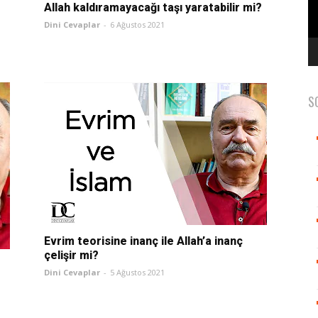
Allah kaldıramayacağı taşı yaratabilir mi?
Dini Cevaplar
-
6 Ağustos 2021
S
Evrim teorisine inanç ile Allah’a inanç
çelişir mi?
Dini Cevaplar
-
5 Ağustos 2021