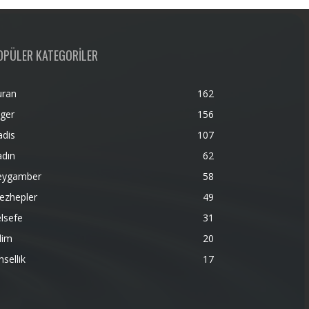
OPÜLER KATEGORİLER
uran
162
ger
156
adis
107
adın
62
eygamber
58
ezhepler
49
lsefe
31
lim
20
nsellik
17