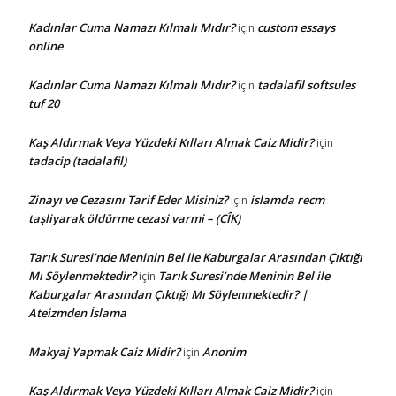
Kadınlar Cuma Namazı Kılmalı Mıdır?
custom essays
için
online
Kadınlar Cuma Namazı Kılmalı Mıdır?
tadalafil softsules
için
tuf 20
Kaş Aldırmak Veya Yüzdeki Kılları Almak Caiz Midir?
için
tadacip (tadalafil)
Zinayı ve Cezasını Tarif Eder Misiniz?
islamda recm
için
taşliyarak öldürme cezasi varmi – (CÎK)
Tarık Suresi’nde Meninin Bel ile Kaburgalar Arasından Çıktığı
Mı Söylenmektedir?
Tarık Suresi’nde Meninin Bel ile
için
Kaburgalar Arasından Çıktığı Mı Söylenmektedir? |
Ateizmden İslama
Makyaj Yapmak Caiz Midir?
Anonim
için
Kaş Aldırmak Veya Yüzdeki Kılları Almak Caiz Midir?
için