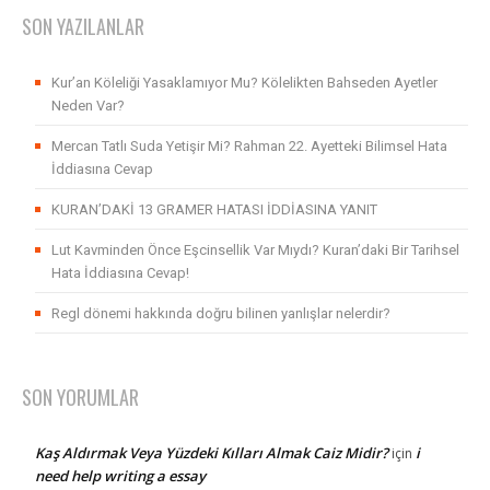
SON YAZILANLAR
Kur’an Köleliği Yasaklamıyor Mu? Kölelikten Bahseden Ayetler
Neden Var?
Mercan Tatlı Suda Yetişir Mi? Rahman 22. Ayetteki Bilimsel Hata
İddiasına Cevap
KURAN’DAKİ 13 GRAMER HATASI İDDİASINA YANIT
Lut Kavminden Önce Eşcinsellik Var Mıydı? Kuran’daki Bir Tarihsel
Hata İddiasına Cevap!
Regl dönemi hakkında doğru bilinen yanlışlar nelerdir?
SON YORUMLAR
Kaş Aldırmak Veya Yüzdeki Kılları Almak Caiz Midir?
i
için
need help writing a essay