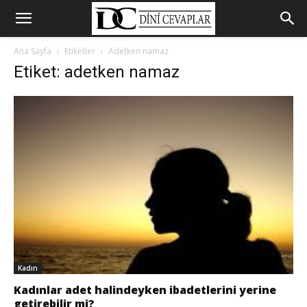
Ana Sayfa
Etiketler
Adetken namaz
Etiket: adetken namaz
Kadın
Kadınlar adet halindeyken ibadetlerini yerine
getirebilir mi?