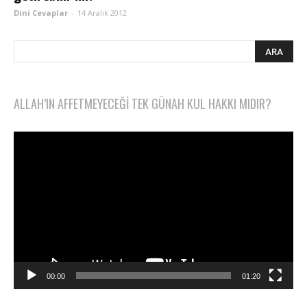
Dini Cevaplar
-
14 Aralık 2012
ALLAH’IN AFFETMEYECEĞI TEK GÜNAH KUL HAKKI MIDIR?
Video
oynatıcı
00:00
01:20