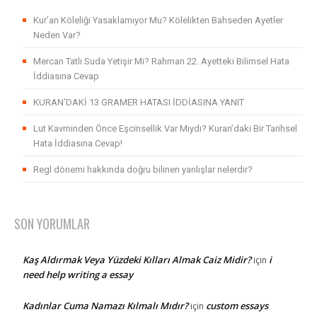
Kur’an Köleliği Yasaklamıyor Mu? Kölelikten Bahseden Ayetler
Neden Var?
Mercan Tatlı Suda Yetişir Mi? Rahman 22. Ayetteki Bilimsel Hata
İddiasına Cevap
KURAN’DAKİ 13 GRAMER HATASI İDDİASINA YANIT
Lut Kavminden Önce Eşcinsellik Var Mıydı? Kuran’daki Bir Tarihsel
Hata İddiasına Cevap!
Regl dönemi hakkında doğru bilinen yanlışlar nelerdir?
SON YORUMLAR
Kaş Aldırmak Veya Yüzdeki Kılları Almak Caiz Midir?
i
için
need help writing a essay
Kadınlar Cuma Namazı Kılmalı Mıdır?
custom essays
için