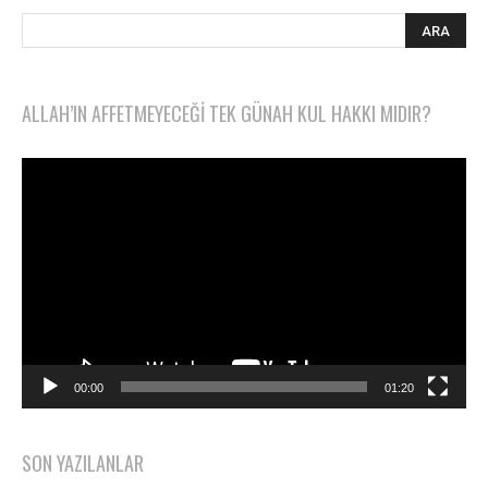
ALLAH’IN AFFETMEYECEĞI TEK GÜNAH KUL HAKKI MIDIR?
Video
oynatıcı
00:00
01:20
SON YAZILANLAR