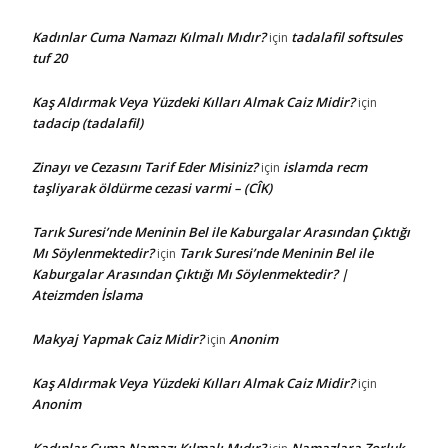
Kadınlar Cuma Namazı Kılmalı Mıdır?
tadalafil softsules
için
tuf 20
Kaş Aldırmak Veya Yüzdeki Kılları Almak Caiz Midir?
için
tadacip (tadalafil)
Zinayı ve Cezasını Tarif Eder Misiniz?
islamda recm
için
taşliyarak öldürme cezasi varmi – (CÎK)
Tarık Suresi’nde Meninin Bel ile Kaburgalar Arasından Çıktığı
Mı Söylenmektedir?
Tarık Suresi’nde Meninin Bel ile
için
Kaburgalar Arasından Çıktığı Mı Söylenmektedir? |
Ateizmden İslama
Makyaj Yapmak Caiz Midir?
Anonim
için
Kaş Aldırmak Veya Yüzdeki Kılları Almak Caiz Midir?
için
Anonim
Kadınlar Cuma Namazı Kılmalı Mıdır?
Namazlara Zorluk