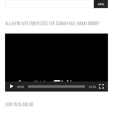
ALLAH’IN AFFETMEYECEĞI TEK GÜNAH KUL HAKKI MIDIR?
Video
oynatıcı
00:00
01:20
SON YAZILANLAR