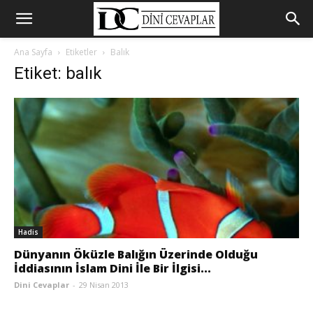
Ana Sayfa
Etiketler
Balık
Etiket: balık
Hadis
Dünyanın Öküzle Balığın Üzerinde Olduğu
İddiasının İslam Dini İle Bir İlgisi...
Dini Cevaplar
-
29 Nisan 2013