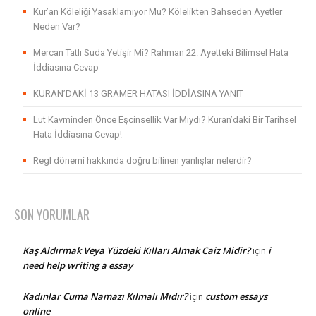
Kur’an Köleliği Yasaklamıyor Mu? Kölelikten Bahseden Ayetler
Neden Var?
Mercan Tatlı Suda Yetişir Mi? Rahman 22. Ayetteki Bilimsel Hata
İddiasına Cevap
KURAN’DAKİ 13 GRAMER HATASI İDDİASINA YANIT
Lut Kavminden Önce Eşcinsellik Var Mıydı? Kuran’daki Bir Tarihsel
Hata İddiasına Cevap!
Regl dönemi hakkında doğru bilinen yanlışlar nelerdir?
SON YORUMLAR
Kaş Aldırmak Veya Yüzdeki Kılları Almak Caiz Midir?
i
için
need help writing a essay
Kadınlar Cuma Namazı Kılmalı Mıdır?
custom essays
için
online