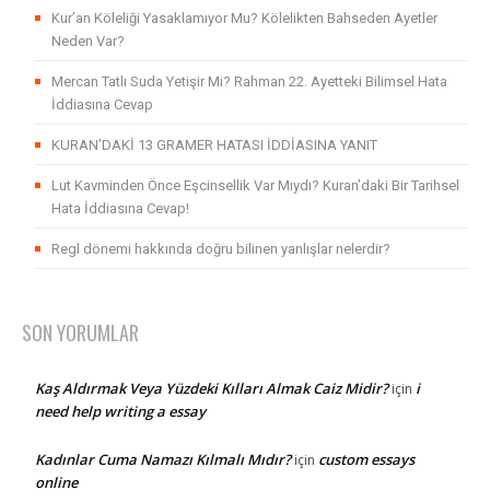
Kur’an Köleliği Yasaklamıyor Mu? Kölelikten Bahseden Ayetler
Neden Var?
Mercan Tatlı Suda Yetişir Mi? Rahman 22. Ayetteki Bilimsel Hata
İddiasına Cevap
KURAN’DAKİ 13 GRAMER HATASI İDDİASINA YANIT
Lut Kavminden Önce Eşcinsellik Var Mıydı? Kuran’daki Bir Tarihsel
Hata İddiasına Cevap!
Regl dönemi hakkında doğru bilinen yanlışlar nelerdir?
SON YORUMLAR
Kaş Aldırmak Veya Yüzdeki Kılları Almak Caiz Midir?
i
için
need help writing a essay
Kadınlar Cuma Namazı Kılmalı Mıdır?
custom essays
için
online