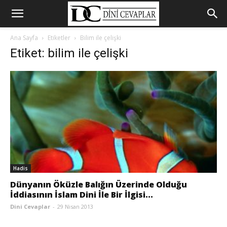
Ana Sayfa
Etiketler
Bilim ile çelişki
Etiket: bilim ile çelişki
Hadis
Dünyanın Öküzle Balığın Üzerinde Olduğu
İddiasının İslam Dini İle Bir İlgisi...
Dini Cevaplar
-
29 Nisan 2013