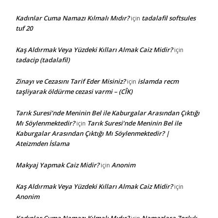
Kadınlar Cuma Namazı Kılmalı Mıdır?
tadalafil softsules
için
tuf 20
Kaş Aldırmak Veya Yüzdeki Kılları Almak Caiz Midir?
için
tadacip (tadalafil)
Zinayı ve Cezasını Tarif Eder Misiniz?
islamda recm
için
taşliyarak öldürme cezasi varmi – (CÎK)
Tarık Suresi’nde Meninin Bel ile Kaburgalar Arasından Çıktığı
Mı Söylenmektedir?
Tarık Suresi’nde Meninin Bel ile
için
Kaburgalar Arasından Çıktığı Mı Söylenmektedir? |
Ateizmden İslama
Makyaj Yapmak Caiz Midir?
Anonim
için
Kaş Aldırmak Veya Yüzdeki Kılları Almak Caiz Midir?
için
Anonim
Kadınlar Cuma Namazı Kılmalı Mıdır?
Namazlara Zorluk