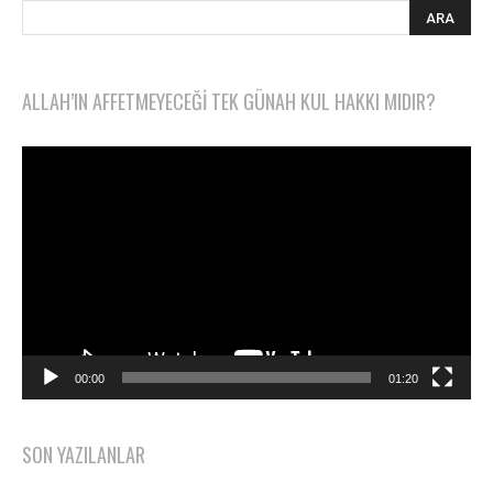
ALLAH’IN AFFETMEYECEĞI TEK GÜNAH KUL HAKKI MIDIR?
Video
oynatıcı
00:00
01:20
SON YAZILANLAR