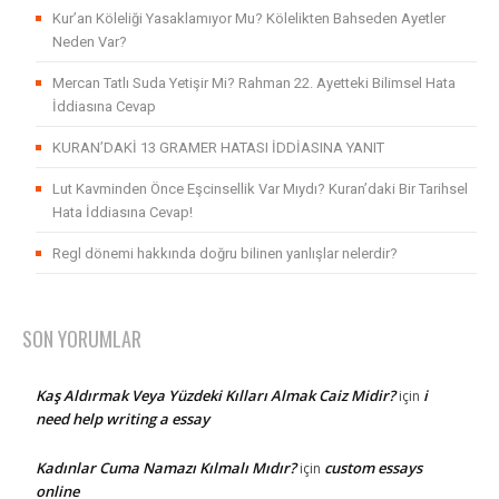
Kur’an Köleliği Yasaklamıyor Mu? Kölelikten Bahseden Ayetler
Neden Var?
Mercan Tatlı Suda Yetişir Mi? Rahman 22. Ayetteki Bilimsel Hata
İddiasına Cevap
KURAN’DAKİ 13 GRAMER HATASI İDDİASINA YANIT
Lut Kavminden Önce Eşcinsellik Var Mıydı? Kuran’daki Bir Tarihsel
Hata İddiasına Cevap!
Regl dönemi hakkında doğru bilinen yanlışlar nelerdir?
SON YORUMLAR
Kaş Aldırmak Veya Yüzdeki Kılları Almak Caiz Midir?
i
için
need help writing a essay
Kadınlar Cuma Namazı Kılmalı Mıdır?
custom essays
için
online