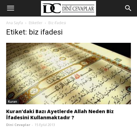
Ana Sayfa
Etiketler
Biz ifadesi
Etiket: biz ifadesi
Kuran
Kuran’daki Bazı Ayetlerde Allah Neden Biz
İfadesini Kullanmaktadır ?
Dini Cevaplar
-
15 Eylül 2013