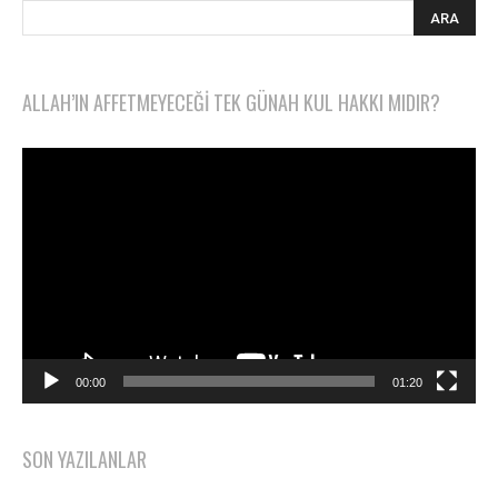
ALLAH’IN AFFETMEYECEĞI TEK GÜNAH KUL HAKKI MIDIR?
Video
oynatıcı
00:00
01:20
SON YAZILANLAR