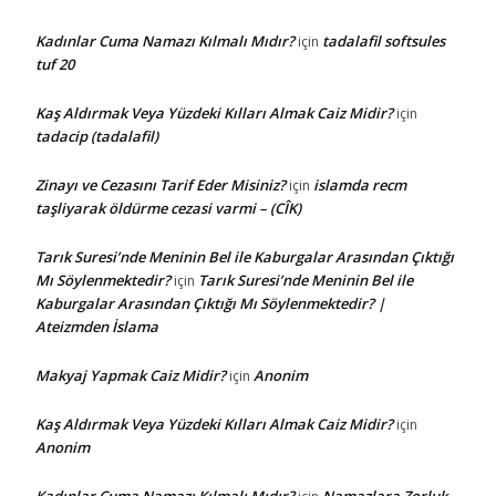
Kadınlar Cuma Namazı Kılmalı Mıdır?
tadalafil softsules
için
tuf 20
Kaş Aldırmak Veya Yüzdeki Kılları Almak Caiz Midir?
için
tadacip (tadalafil)
Zinayı ve Cezasını Tarif Eder Misiniz?
islamda recm
için
taşliyarak öldürme cezasi varmi – (CÎK)
Tarık Suresi’nde Meninin Bel ile Kaburgalar Arasından Çıktığı
Mı Söylenmektedir?
Tarık Suresi’nde Meninin Bel ile
için
Kaburgalar Arasından Çıktığı Mı Söylenmektedir? |
Ateizmden İslama
Makyaj Yapmak Caiz Midir?
Anonim
için
Kaş Aldırmak Veya Yüzdeki Kılları Almak Caiz Midir?
için
Anonim
Kadınlar Cuma Namazı Kılmalı Mıdır?
Namazlara Zorluk