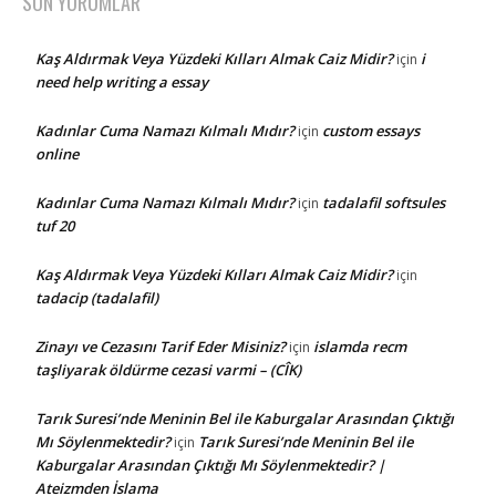
SON YORUMLAR
Kaş Aldırmak Veya Yüzdeki Kılları Almak Caiz Midir?
i
için
need help writing a essay
Kadınlar Cuma Namazı Kılmalı Mıdır?
custom essays
için
online
Kadınlar Cuma Namazı Kılmalı Mıdır?
tadalafil softsules
için
tuf 20
Kaş Aldırmak Veya Yüzdeki Kılları Almak Caiz Midir?
için
tadacip (tadalafil)
Zinayı ve Cezasını Tarif Eder Misiniz?
islamda recm
için
taşliyarak öldürme cezasi varmi – (CÎK)
Tarık Suresi’nde Meninin Bel ile Kaburgalar Arasından Çıktığı
Mı Söylenmektedir?
Tarık Suresi’nde Meninin Bel ile
için
Kaburgalar Arasından Çıktığı Mı Söylenmektedir? |
Ateizmden İslama