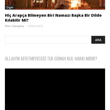
Diger
Hiç Arapça Bilmeyen Biri Namazı Başka Bir Dilde
Kılabilir Mi?
Dini Cevaplar
-
6 Ekim 2012
ALLAH’IN AFFETMEYECEĞI TEK GÜNAH KUL HAKKI MIDIR?
Video
oynatıcı