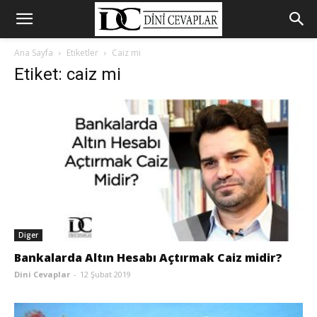
Ana Sayfa
Etiketler
Caiz mi
Etiket: caiz mi
Diger
Bankalarda Altın Hesabı Açtırmak Caiz midir?
Dini Cevaplar
-
12 Şubat 2019