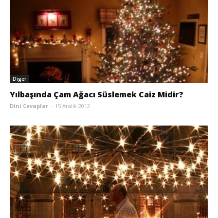
Diger
Yılbaşında Çam Ağacı Süslemek Caiz Midir?
Dini Cevaplar
-
15 Aralık 2012