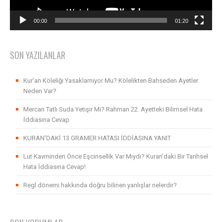
00:00
01:20
SON YAZILANLAR
Kur’an Köleliği Yasaklamıyor Mu? Kölelikten Bahseden Ayetler
Neden Var?
Mercan Tatlı Suda Yetişir Mi? Rahman 22. Ayetteki Bilimsel Hata
İddiasına Cevap
KURAN’DAKİ 13 GRAMER HATASI İDDİASINA YANIT
Lut Kavminden Önce Eşcinsellik Var Mıydı? Kuran’daki Bir Tarihsel
Hata İddiasına Cevap!
Regl dönemi hakkında doğru bilinen yanlışlar nelerdir?