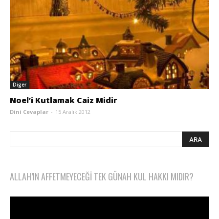
Diger
Noel’i Kutlamak Caiz Midir
Dini Cevaplar
-
15 Aralık 2012
ALLAH’IN AFFETMEYECEĞI TEK GÜNAH KUL HAKKI MIDIR?
Video
oynatıcı