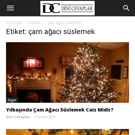
Ana Sayfa
Etiketler
çam ağacı süslemek
Etiket: çam ağacı süslemek
Diger
Yılbaşında Çam Ağacı Süslemek Caiz Midir?
Dini Cevaplar
-
15 Aralık 2012