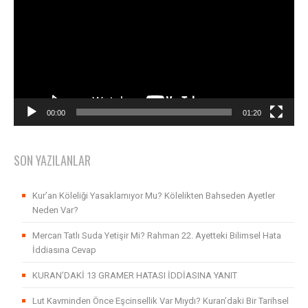
00:00
01:20
SON YAZILANLAR
Kur’an Köleliği Yasaklamıyor Mu? Kölelikten Bahseden Ayetler
Neden Var?
Mercan Tatlı Suda Yetişir Mi? Rahman 22. Ayetteki Bilimsel Hata
İddiasına Cevap
KURAN’DAKİ 13 GRAMER HATASI İDDİASINA YANIT
Lut Kavminden Önce Eşcinsellik Var Mıydı? Kuran’daki Bir Tarihsel