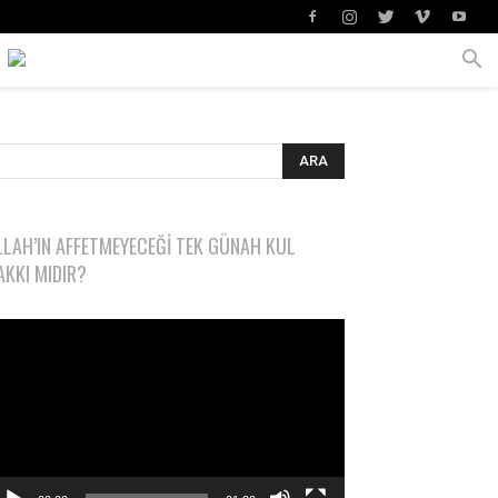
LLAH’IN AFFETMEYECEĞI TEK GÜNAH KUL
AKKI MIDIR?
deo
natıcı