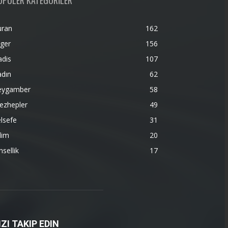
OPÜLER KATEGORİLER
uran
162
ger
156
adis
107
adın
62
eygamber
58
ezhepler
49
lsefe
31
lim
20
nsellik
17
IZI TAKIP EDIN