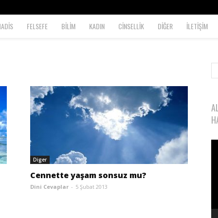
HADİS
FELSEFE
BİLİM
KADIN
CİNSELLİK
DİĞER
İLETİŞİM
A
H
Vi
oy
Diger
Cennette yaşam sonsuz mu?
Dini Cevaplar
-
5 Şubat 2013