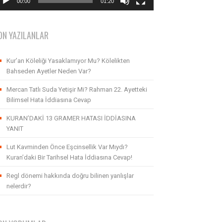
00:00
01:20
ON YAZILANLAR
Kur’an Köleliği Yasaklamıyor Mu? Kölelikten
Bahseden Ayetler Neden Var?
Mercan Tatlı Suda Yetişir Mi? Rahman 22. Ayetteki
Bilimsel Hata İddiasına Cevap
KURAN’DAKİ 13 GRAMER HATASI İDDİASINA
YANIT
Lut Kavminden Önce Eşcinsellik Var Mıydı?
Kuran’daki Bir Tarihsel Hata İddiasına Cevap!
Regl dönemi hakkında doğru bilinen yanlışlar
nelerdir?