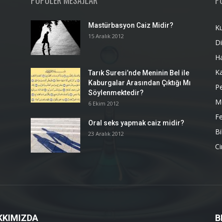
POPÜLER MESAJLAR
P
Mastürbasyon Caiz Midir?
K
15 Aralık 2012
Di
H
K
Tarık Suresi’nde Meninin Bel ile
Kaburgalar Arasından Çıktığı Mı
P
Söylenmektedir?
M
6 Ekim 2012
Fe
Oral seks yapmak caiz midir?
Bi
23 Aralık 2012
Ci
KKIMIZDA
B