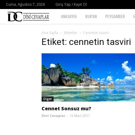
Cuma, Ağustos 7, 2026
Giriş Yap / Kayıt Ol
Dini
ANASAYFA
KUR’AN
PEYGAMBER
Cevaplar
Ana Sayfa
Etiketler
Cennetin tasviri
Etiket: cennetin tasviri
Diger
Cennet Sonsuz mu?
Dini Cevaplar
-
15 Mart 2017