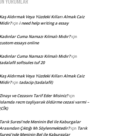
ON YORUMLAR
Kaş Aldırmak Veya Yüzdeki Kılları Almak Caiz
Midir?
i need help writing a essay
için
Kadınlar Cuma Namazı Kılmalı Mıdır?
için
custom essays online
Kadınlar Cuma Namazı Kılmalı Mıdır?
için
tadalafil softsules tuf 20
Kaş Aldırmak Veya Yüzdeki Kılları Almak Caiz
Midir?
tadacip (tadalafil)
için
Zinayı ve Cezasını Tarif Eder Misiniz?
için
islamda recm taşliyarak öldürme cezasi varmi –
(CÎK)
Tarık Suresi’nde Meninin Bel ile Kaburgalar
Arasından Çıktığı Mı Söylenmektedir?
Tarık
için
Suresi’nde Meninin Bel ile Kaburgalar