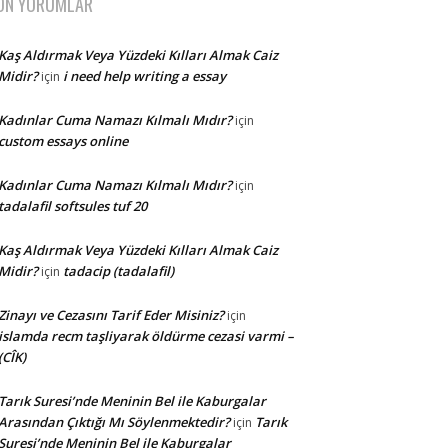
ON YORUMLAR
Kaş Aldırmak Veya Yüzdeki Kılları Almak Caiz
Midir?
i need help writing a essay
için
Kadınlar Cuma Namazı Kılmalı Mıdır?
için
custom essays online
Kadınlar Cuma Namazı Kılmalı Mıdır?
için
tadalafil softsules tuf 20
Kaş Aldırmak Veya Yüzdeki Kılları Almak Caiz
Midir?
tadacip (tadalafil)
için
Zinayı ve Cezasını Tarif Eder Misiniz?
için
islamda recm taşliyarak öldürme cezasi varmi –
(CÎK)
Tarık Suresi’nde Meninin Bel ile Kaburgalar
Arasından Çıktığı Mı Söylenmektedir?
Tarık
için
Suresi’nde Meninin Bel ile Kaburgalar