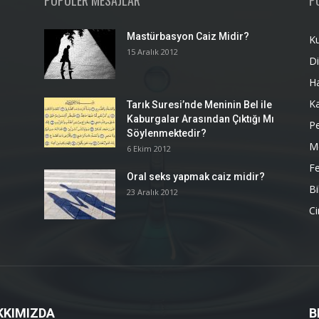
POPÜLER MESAJLAR
P
Mastürbasyon Caiz Midir?
K
15 Aralık 2012
Di
H
K
Tarık Suresi’nde Meninin Bel ile
Kaburgalar Arasından Çıktığı Mı
P
Söylenmektedir?
M
6 Ekim 2012
Fe
Oral seks yapmak caiz midir?
Bi
23 Aralık 2012
Ci
KKIMIZDA
B