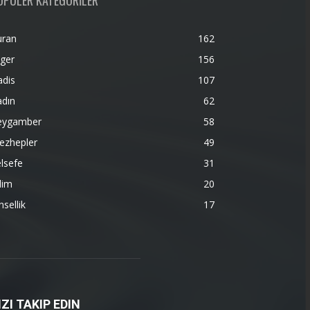
OPÜLER KATEGORİLER
uran
162
ger
156
adis
107
adın
62
eygamber
58
ezhepler
49
lsefe
31
lim
20
nsellik
17
IZI TAKIP EDIN