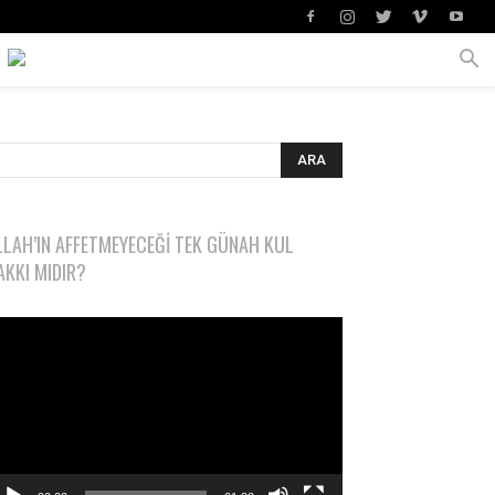
LLAH’IN AFFETMEYECEĞI TEK GÜNAH KUL
AKKI MIDIR?
deo
natıcı