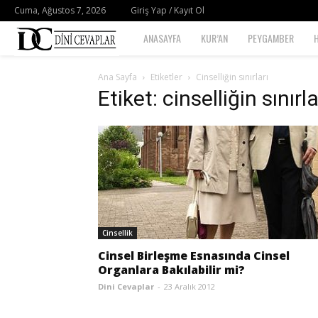
Cuma, Ağustos 7, 2026
Giriş Yap / Kayıt Ol
Dini
ANASAYFA
KUR’AN
PEYGAMBER
Cevaplar
Ana Sayfa
Etiketler
Cinselliğin sınırları
Etiket: cinselliğin sınırla
Cinsellik
Cinsel Birleşme Esnasında Cinsel
Organlara Bakılabilir mi?
Dini Cevaplar
-
23 Aralık 2012