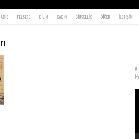
HADİS
FELSEFE
BİLİM
KADIN
CİNSELLİK
DİĞER
İLETİŞİM
rı
A
H
Vi
oy