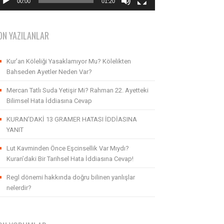
00:00
01:20
ON YAZILANLAR
Kur’an Köleliği Yasaklamıyor Mu? Kölelikten
Bahseden Ayetler Neden Var?
Mercan Tatlı Suda Yetişir Mi? Rahman 22. Ayetteki
Bilimsel Hata İddiasına Cevap
KURAN’DAKİ 13 GRAMER HATASI İDDİASINA
YANIT
Lut Kavminden Önce Eşcinsellik Var Mıydı?
Kuran’daki Bir Tarihsel Hata İddiasına Cevap!
Regl dönemi hakkında doğru bilinen yanlışlar
nelerdir?