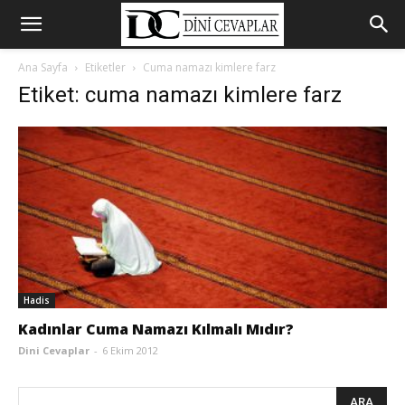
Ana Sayfa
Etiketler
Cuma namazı kimlere farz
Etiket: cuma namazı kimlere farz
Hadis
Kadınlar Cuma Namazı Kılmalı Mıdır?
Dini Cevaplar
-
6 Ekim 2012