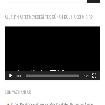
ALLAH’IN AFFETMEYECEĞI TEK GÜNAH KUL HAKKI MIDIR?
Video
oynatıcı
00:00
01:20
SON YAZILANLAR
Kur’an Köleliği Yasaklamıyor Mu? Kölelikten Bahseden Ayetler