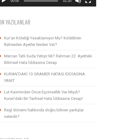
00:00
01:20
ON YAZILANLAR
Kur’an Köleliği Yasaklamıyor Mu? Kölelikten
Bahseden Ayetler Neden Var?
Mercan Tatlı Suda Yetişir Mi? Rahman 22. Ayetteki
Bilimsel Hata İddiasına Cevap
KURAN’DAKİ 13 GRAMER HATASI İDDİASINA
YANIT
Lut Kavminden Önce Eşcinsellik Var Mıydı?
Kuran’daki Bir Tarihsel Hata İddiasına Cevap!
Regl dönemi hakkında doğru bilinen yanlışlar
nelerdir?