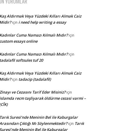
ON YORUMLAR
Kaş Aldırmak Veya Yüzdeki Kılları Almak Caiz
Midir?
i need help writing a essay
için
Kadınlar Cuma Namazı Kılmalı Mıdır?
için
custom essays online
Kadınlar Cuma Namazı Kılmalı Mıdır?
için
tadalafil softsules tuf 20
Kaş Aldırmak Veya Yüzdeki Kılları Almak Caiz
Midir?
tadacip (tadalafil)
için
Zinayı ve Cezasını Tarif Eder Misiniz?
için
islamda recm taşliyarak öldürme cezasi varmi –
(CÎK)
Tarık Suresi’nde Meninin Bel ile Kaburgalar
Arasından Çıktığı Mı Söylenmektedir?
Tarık
için
Suresi’nde Meninin Bel ile Kaburgalar