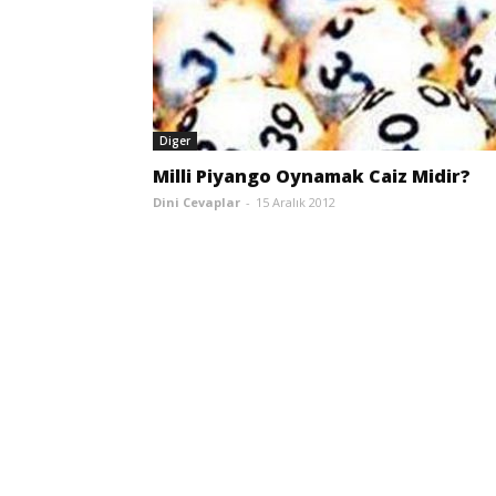
Diger
Milli Piyango Oynamak Caiz Midir?
Dini Cevaplar
-
15 Aralık 2012