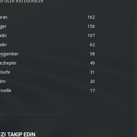
OPÜLER KATEGORİLER
uran
162
ger
156
adis
107
adın
62
eygamber
58
ezhepler
49
lsefe
31
lim
20
nsellik
17
IZI TAKIP EDIN