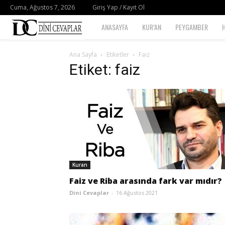
Cuma, Ağustos 7, 2026
Giriş Yap / Kayıt Ol
Dini
ANASAYFA
KUR’AN
PEYGAMBER
Cevaplar
Ana Sayfa
Etiketler
Faiz
Etiket: faiz
Kuran
Faiz ve Riba arasında fark var mıdır?
Dini Cevaplar
-
16 Ağustos 2021