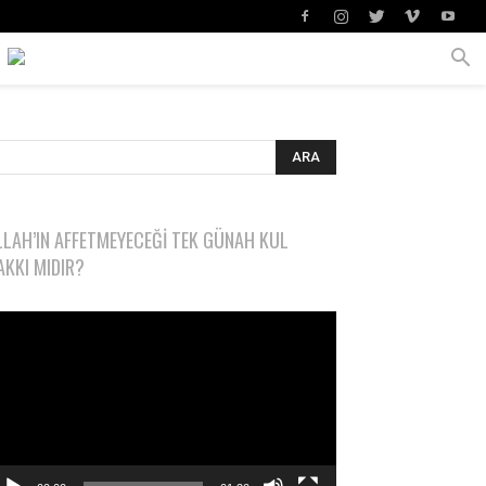
LLAH’IN AFFETMEYECEĞI TEK GÜNAH KUL
AKKI MIDIR?
deo
natıcı