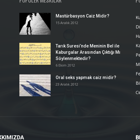
POPÜLER MESAJLAR
P
Mastürbasyon Caiz Midir?
K
15 Aralık 2012
Di
H
K
Tarık Suresi’nde Meninin Bel ile
Kaburgalar Arasından Çıktığı Mı
P
Söylenmektedir?
M
6 Ekim 2012
Fe
Oral seks yapmak caiz midir?
Bi
23 Aralık 2012
Ci
KKIMIZDA
B