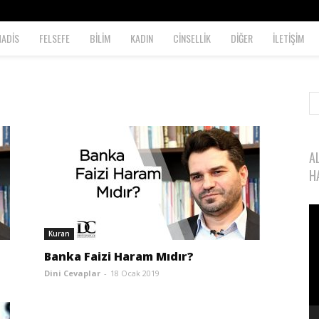
HADİS
FELSEFE
BİLİM
KADIN
CİNSELLİK
DİĞER
İLETİŞİM
A
H
Vi
oy
Kuran
Banka Faizi Haram Mıdır?
Dini Cevaplar
-
18 Ocak 2019