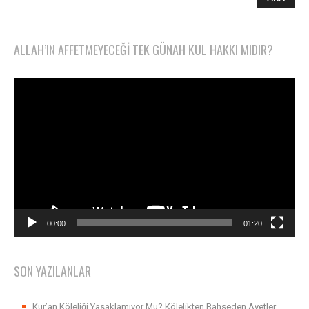
ALLAH’IN AFFETMEYECEĞI TEK GÜNAH KUL HAKKI MIDIR?
Video
oynatıcı
00:00
01:20
SON YAZILANLAR
Kur’an Köleliği Yasaklamıyor Mu? Kölelikten Bahseden Ayetler