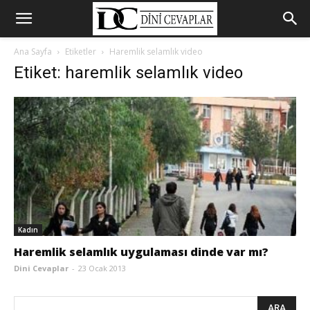
Ana Sayfa
Etiketler
Haremlik selamlık video
Etiket: haremlik selamlık video
Kadın
Haremlik selamlık uygulaması dinde var mı?
Dini Cevaplar
-
23 Ocak 2013