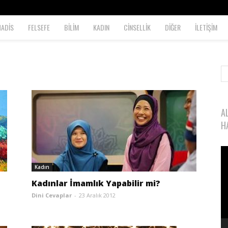
HADİS
FELSEFE
BİLİM
KADIN
CİNSELLİK
DİĞER
İLETİŞİM
A
H
Vi
oy
Kadın
Kadınlar İmamlık Yapabilir mi?
Dini Cevaplar
-
23 Aralık 2012