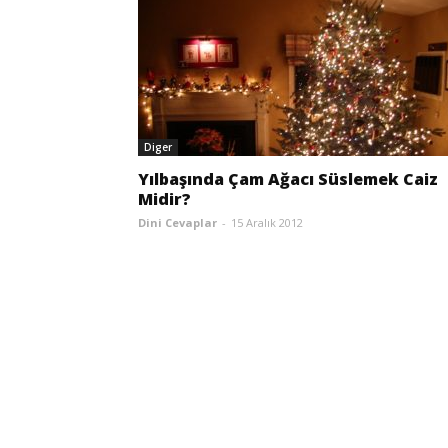
Diger
Yılbaşında Çam Ağacı Süslemek Caiz
Midir?
Dini Cevaplar
-
15 Aralık 2012