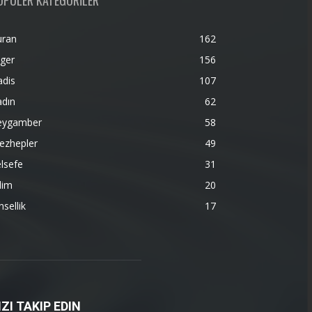
OPÜLER KATEGORİLER
uran
162
ger
156
adis
107
adın
62
eygamber
58
ezhepler
49
lsefe
31
lim
20
nsellik
17
IZI TAKIP EDIN