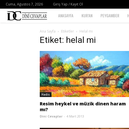
Cuma, Ağustos 7, 2026
Giriş Yap / Kayıt Ol
Dini
ANASAYFA
KUR’AN
PEYGAMBER
Cevaplar
Ana Sayfa
Etiketler
Helal mi
Etiket: helal mi
Hadis
Resim heykel ve müzik dinen haram
mı?
Dini Cevaplar
-
4 Mart 2013