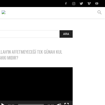
LLAH’IN AFFETMEYECEĞI TEK GÜNAH KUL
AKKI MIDIR?
deo
natıcı