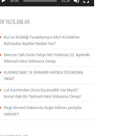
00:00
01:20
ON YAZILANLAR
Kur’an Köleliği Yasaklamıyor Mu? Kölelikten
Bahseden Ayetler Neden Var?
Mercan Tatlı Suda Yetişir Mi? Rahman 22. Ayetteki
Bilimsel Hata İddiasına Cevap
KURAN’DAKİ 13 GRAMER HATASI İDDİASINA
YANIT
Lut Kavminden Önce Eşcinsellik Var Mıydı?
Kuran’daki Bir Tarihsel Hata İddiasına Cevap!
Regl dönemi hakkında doğru bilinen yanlışlar
nelerdir?