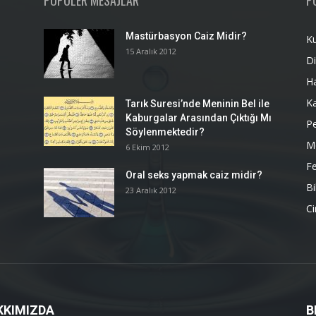
POPÜLER MESAJLAR
P
Mastürbasyon Caiz Midir?
K
15 Aralık 2012
Di
H
K
Tarık Suresi’nde Meninin Bel ile
Kaburgalar Arasından Çıktığı Mı
P
Söylenmektedir?
M
6 Ekim 2012
Fe
Oral seks yapmak caiz midir?
Bi
23 Aralık 2012
Ci
KKIMIZDA
B