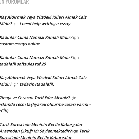
ON YORUMLAR
Kaş Aldırmak Veya Yüzdeki Kılları Almak Caiz
Midir?
i need help writing a essay
için
Kadınlar Cuma Namazı Kılmalı Mıdır?
için
custom essays online
Kadınlar Cuma Namazı Kılmalı Mıdır?
için
tadalafil softsules tuf 20
Kaş Aldırmak Veya Yüzdeki Kılları Almak Caiz
Midir?
tadacip (tadalafil)
için
Zinayı ve Cezasını Tarif Eder Misiniz?
için
islamda recm taşliyarak öldürme cezasi varmi –
(CÎK)
Tarık Suresi’nde Meninin Bel ile Kaburgalar
Arasından Çıktığı Mı Söylenmektedir?
Tarık
için
Suresi’nde Meninin Bel ile Kaburgalar