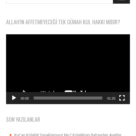
ALLAH’IN AFFETMEYECEĞI TEK GÜNAH KUL HAKKI MIDIR?
Video
oynatıcı
00:00
01:20
SON YAZILANLAR
Kur’an Köleliği Yasaklamıyor Mu? Kölelikten Bahseden Ayetler