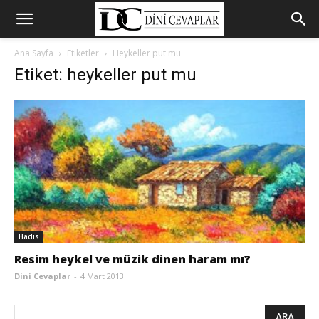
Ana Sayfa
Etiketler
Heykeller put mu
Etiket: heykeller put mu
Hadis
Resim heykel ve müzik dinen haram mı?
Dini Cevaplar
-
4 Mart 2013