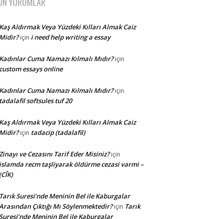
ON YORUMLAR
Kaş Aldırmak Veya Yüzdeki Kılları Almak Caiz
Midir?
i need help writing a essay
için
Kadınlar Cuma Namazı Kılmalı Mıdır?
için
custom essays online
Kadınlar Cuma Namazı Kılmalı Mıdır?
için
tadalafil softsules tuf 20
Kaş Aldırmak Veya Yüzdeki Kılları Almak Caiz
Midir?
tadacip (tadalafil)
için
Zinayı ve Cezasını Tarif Eder Misiniz?
için
islamda recm taşliyarak öldürme cezasi varmi –
(CÎK)
Tarık Suresi’nde Meninin Bel ile Kaburgalar
Arasından Çıktığı Mı Söylenmektedir?
Tarık
için
Suresi’nde Meninin Bel ile Kaburgalar