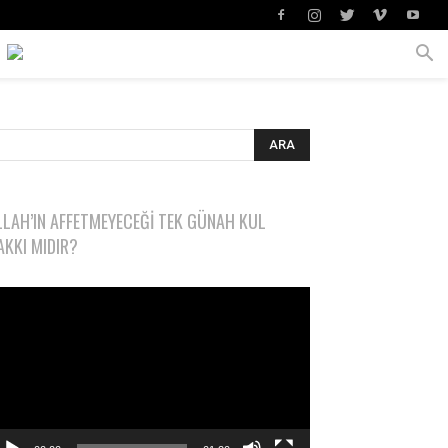
LLAH’IN AFFETMEYECEĞI TEK GÜNAH KUL
AKKI MIDIR?
deo
natıcı