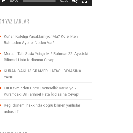
00:00
01:20
ON YAZILANLAR
Kur’an Köleliği Yasaklamıyor Mu? Kölelikten
Bahseden Ayetler Neden Var?
Mercan Tatlı Suda Yetişir Mi? Rahman 22. Ayetteki
Bilimsel Hata İddiasına Cevap
KURAN’DAKİ 13 GRAMER HATASI İDDİASINA
YANIT
Lut Kavminden Önce Eşcinsellik Var Mıydı?
Kuran’daki Bir Tarihsel Hata İddiasına Cevap!
Regl dönemi hakkında doğru bilinen yanlışlar
nelerdir?