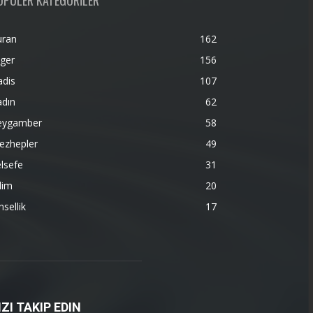
OPÜLER KATEGORİLER
uran
162
ger
156
adis
107
adın
62
eygamber
58
ezhepler
49
lsefe
31
lim
20
nsellik
17
IZI TAKIP EDIN