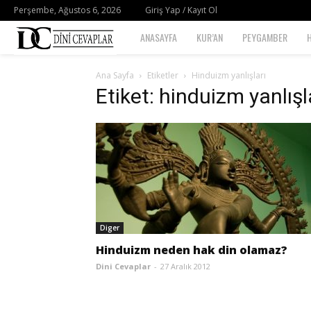
Perşembe, Ağustos 6, 2026
Giriş Yap / Kayıt Ol
Dini
ANASAYFA
KUR’AN
PEYGAMBER
Cevaplar
Ana Sayfa
Etiketler
Hinduizm yanlışları
Etiket: hinduizm yanlışl
Diger
Hinduizm neden hak din olamaz?
Dini Cevaplar
-
27 Aralık 2012