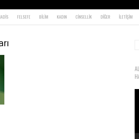
HADİS
FELSEFE
BİLİM
KADIN
CİNSELLİK
DİĞER
İLETİŞİM
arı
A
H
Vi
oy