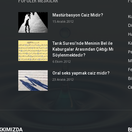
POPÜLER MESAJLAR
P
Mastürbasyon Caiz Midir?
K
15 Aralık 2012
Di
H
K
Tarık Suresi’nde Meninin Bel ile
Kaburgalar Arasından Çıktığı Mı
P
Söylenmektedir?
M
6 Ekim 2012
Fe
Oral seks yapmak caiz midir?
Bi
23 Aralık 2012
Ci
KKIMIZDA
B