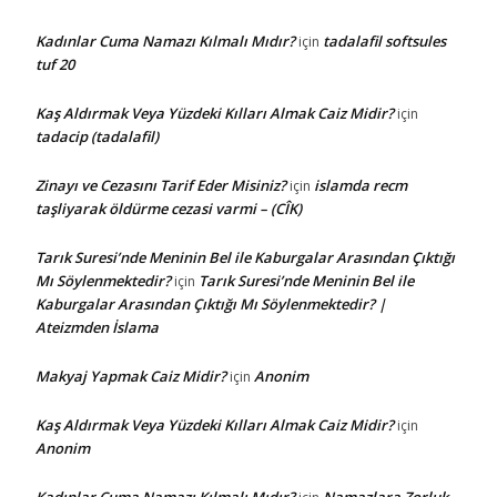
Kadınlar Cuma Namazı Kılmalı Mıdır?
tadalafil softsules
için
tuf 20
Kaş Aldırmak Veya Yüzdeki Kılları Almak Caiz Midir?
için
tadacip (tadalafil)
Zinayı ve Cezasını Tarif Eder Misiniz?
islamda recm
için
taşliyarak öldürme cezasi varmi – (CÎK)
Tarık Suresi’nde Meninin Bel ile Kaburgalar Arasından Çıktığı
Mı Söylenmektedir?
Tarık Suresi’nde Meninin Bel ile
için
Kaburgalar Arasından Çıktığı Mı Söylenmektedir? |
Ateizmden İslama
Makyaj Yapmak Caiz Midir?
Anonim
için
Kaş Aldırmak Veya Yüzdeki Kılları Almak Caiz Midir?
için
Anonim
Kadınlar Cuma Namazı Kılmalı Mıdır?
Namazlara Zorluk