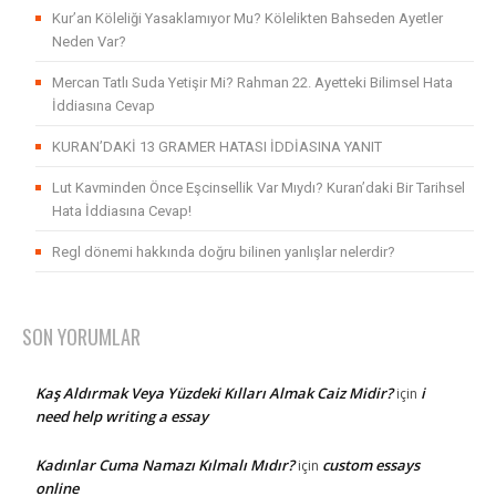
Kur’an Köleliği Yasaklamıyor Mu? Kölelikten Bahseden Ayetler
Neden Var?
Mercan Tatlı Suda Yetişir Mi? Rahman 22. Ayetteki Bilimsel Hata
İddiasına Cevap
KURAN’DAKİ 13 GRAMER HATASI İDDİASINA YANIT
Lut Kavminden Önce Eşcinsellik Var Mıydı? Kuran’daki Bir Tarihsel
Hata İddiasına Cevap!
Regl dönemi hakkında doğru bilinen yanlışlar nelerdir?
SON YORUMLAR
Kaş Aldırmak Veya Yüzdeki Kılları Almak Caiz Midir?
i
için
need help writing a essay
Kadınlar Cuma Namazı Kılmalı Mıdır?
custom essays
için
online