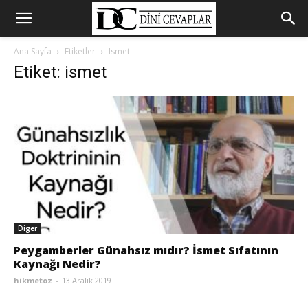
Ana Sayfa
Etiketler
Ismet
Etiket: ismet
Diger
Peygamberler Günahsız mıdır? İsmet Sıfatının
Kaynağı Nedir?
hikmetoz
-
13 Aralık 2019