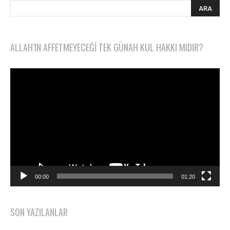
ALLAH’IN AFFETMEYECEĞI TEK GÜNAH KUL HAKKI MIDIR?
Video
oynatıcı
00:00
01:20
SON YAZILANLAR