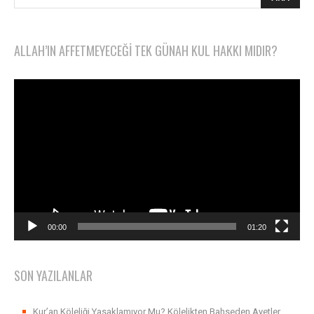
ALLAH’IN AFFETMEYECEĞI TEK GÜNAH KUL HAKKI MIDIR?
Video
oynatıcı
00:00
01:20
SON YAZILANLAR
Kur’an Köleliği Yasaklamıyor Mu? Kölelikten Bahseden Ayetler