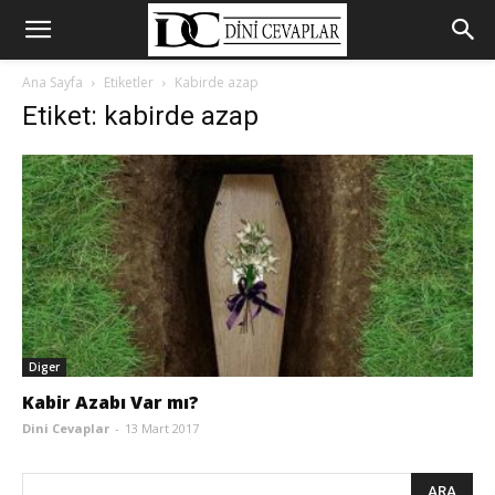
Ana Sayfa
Etiketler
Kabirde azap
Etiket: kabirde azap
Diger
Kabir Azabı Var mı?
Dini Cevaplar
-
13 Mart 2017