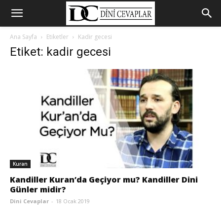
Ana Sayfa
Etiketler
Kadir gecesi
Etiket: kadir gecesi
Kuran
Kandiller Kuran’da Geçiyor mu? Kandiller Dini
Günler midir?
Dini Cevaplar
-
18 Ocak 2019