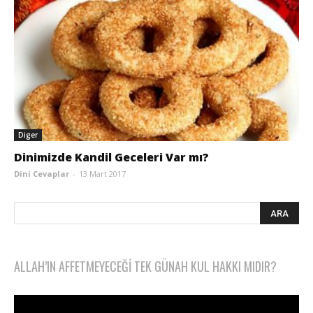
Diger
Dinimizde Kandil Geceleri Var mı?
Dini Cevaplar
-
13 Mart 2017
ALLAH’IN AFFETMEYECEĞI TEK GÜNAH KUL HAKKI MIDIR?
Video