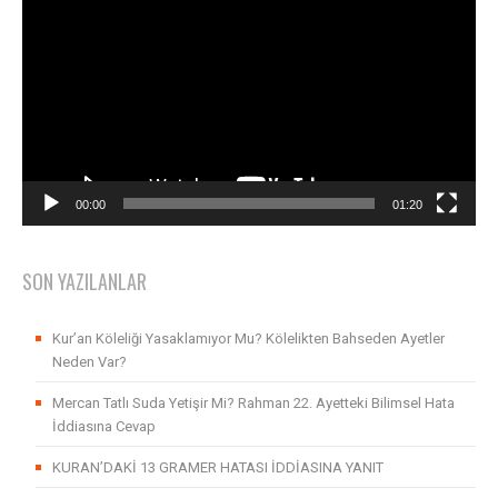
oynatıcı
00:00
01:20
SON YAZILANLAR
Kur’an Köleliği Yasaklamıyor Mu? Kölelikten Bahseden Ayetler
Neden Var?
Mercan Tatlı Suda Yetişir Mi? Rahman 22. Ayetteki Bilimsel Hata
İddiasına Cevap
KURAN’DAKİ 13 GRAMER HATASI İDDİASINA YANIT