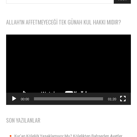
ALLAH’IN AFFETMEYECEĞI TEK GÜNAH KUL HAKKI MIDIR?
Video
oynatıcı
00:00
01:20
SON YAZILANLAR
Kur’an Köleliği Yasaklamıyor Mu? Kölelikten Bahseden Ayetler