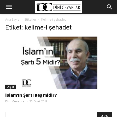
Ana Sayfa
Etiketler
Kelime-i şehadet
Etiket: kelime-i şehadet
Diger
İslam’ın Şartı Beş midir?
Dini Cevaplar
-
30 Ocak 2019