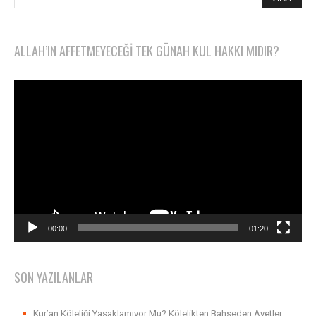
ALLAH’IN AFFETMEYECEĞI TEK GÜNAH KUL HAKKI MIDIR?
Video
oynatıcı
00:00
01:20
SON YAZILANLAR
Kur’an Köleliği Yasaklamıyor Mu? Kölelikten Bahseden Ayetler