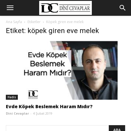
Ana Sayfa
Etiketler
Köpek giren eve melek
Etiket: köpek giren eve melek
Hadis
Evde Köpek Beslemek Haram Mıdır?
Dini Cevaplar
-
4 Şubat 2019