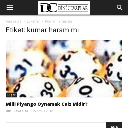
Ana Sayfa
Etiketler
Kumar haram mı
Etiket: kumar haram mı
Diger
Milli Piyango Oynamak Caiz Midir?
Dini Cevaplar
-
15 Aralık 2012