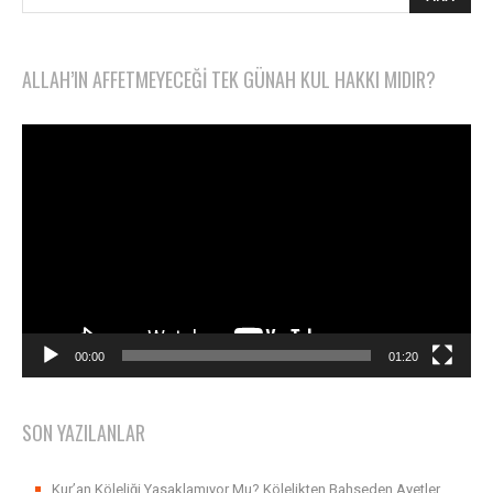
ALLAH’IN AFFETMEYECEĞI TEK GÜNAH KUL HAKKI MIDIR?
Video
oynatıcı
00:00
01:20
SON YAZILANLAR
Kur’an Köleliği Yasaklamıyor Mu? Kölelikten Bahseden Ayetler