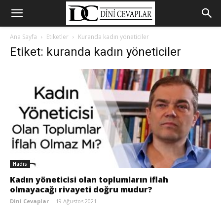
Ana Sayfa
Etiketler
Kuranda kadın yöneticiler
Etiket: kuranda kadın yöneticiler
Hadis
Kadın yöneticisi olan toplumların iflah
olmayacağı rivayeti doğru mudur?
Dini Cevaplar
-
19 Ağustos 2021