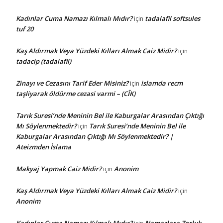
Kadınlar Cuma Namazı Kılmalı Mıdır?
tadalafil softsules
için
tuf 20
Kaş Aldırmak Veya Yüzdeki Kılları Almak Caiz Midir?
için
tadacip (tadalafil)
Zinayı ve Cezasını Tarif Eder Misiniz?
islamda recm
için
taşliyarak öldürme cezasi varmi – (CÎK)
Tarık Suresi’nde Meninin Bel ile Kaburgalar Arasından Çıktığı
Mı Söylenmektedir?
Tarık Suresi’nde Meninin Bel ile
için
Kaburgalar Arasından Çıktığı Mı Söylenmektedir? |
Ateizmden İslama
Makyaj Yapmak Caiz Midir?
Anonim
için
Kaş Aldırmak Veya Yüzdeki Kılları Almak Caiz Midir?
için
Anonim
Kadınlar Cuma Namazı Kılmalı Mıdır?
Namazlara Zorluk