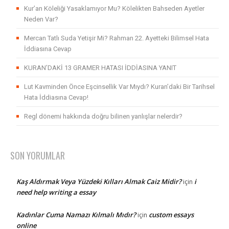
Kur’an Köleliği Yasaklamıyor Mu? Kölelikten Bahseden Ayetler
Neden Var?
Mercan Tatlı Suda Yetişir Mi? Rahman 22. Ayetteki Bilimsel Hata
İddiasına Cevap
KURAN’DAKİ 13 GRAMER HATASI İDDİASINA YANIT
Lut Kavminden Önce Eşcinsellik Var Mıydı? Kuran’daki Bir Tarihsel
Hata İddiasına Cevap!
Regl dönemi hakkında doğru bilinen yanlışlar nelerdir?
SON YORUMLAR
Kaş Aldırmak Veya Yüzdeki Kılları Almak Caiz Midir?
i
için
need help writing a essay
Kadınlar Cuma Namazı Kılmalı Mıdır?
custom essays
için
online