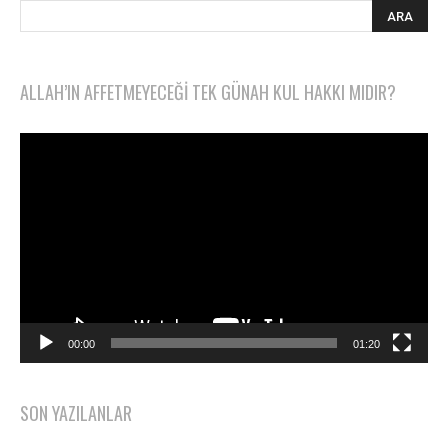
ALLAH’IN AFFETMEYECEĞI TEK GÜNAH KUL HAKKI MIDIR?
Video
oynatıcı
00:00
01:20
SON YAZILANLAR