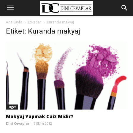
Ana Sayfa
Etiketler
Kuranda makyaj
Etiket: Kuranda makyaj
Diger
Makyaj Yapmak Caiz Midir?
Dini Cevaplar
-
6 Ekim 2012