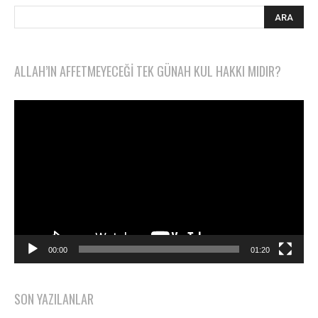
ALLAH’IN AFFETMEYECEĞI TEK GÜNAH KUL HAKKI MIDIR?
Video
oynatıcı
00:00
01:20
SON YAZILANLAR