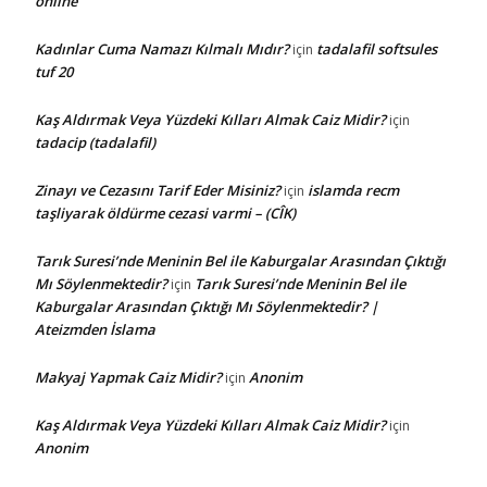
online
Kadınlar Cuma Namazı Kılmalı Mıdır?
tadalafil softsules
için
tuf 20
Kaş Aldırmak Veya Yüzdeki Kılları Almak Caiz Midir?
için
tadacip (tadalafil)
Zinayı ve Cezasını Tarif Eder Misiniz?
islamda recm
için
taşliyarak öldürme cezasi varmi – (CÎK)
Tarık Suresi’nde Meninin Bel ile Kaburgalar Arasından Çıktığı
Mı Söylenmektedir?
Tarık Suresi’nde Meninin Bel ile
için
Kaburgalar Arasından Çıktığı Mı Söylenmektedir? |
Ateizmden İslama
Makyaj Yapmak Caiz Midir?
Anonim
için
Kaş Aldırmak Veya Yüzdeki Kılları Almak Caiz Midir?
için
Anonim