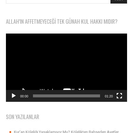
ALLAH’IN AFFETMEYECEĞI TEK GÜNAH KUL HAKKI MIDIR?
Video
oynatıcı
00:00
01:20
SON YAZILANLAR
Kur’an Köleliği Yasaklamıyor Mu? Kölelikten Bahseden Ayetler