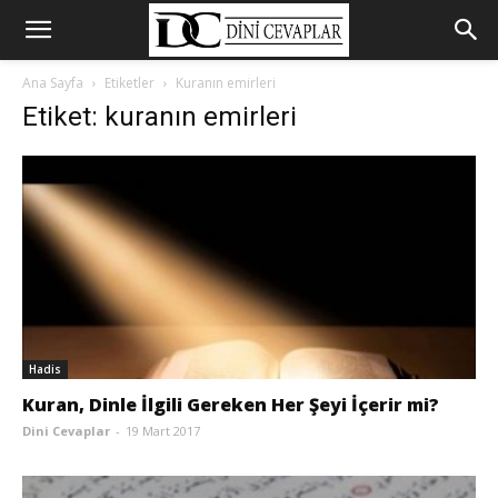
Ana Sayfa
Etiketler
Kuranın emirleri
Etiket: kuranın emirleri
Hadis
Kuran, Dinle İlgili Gereken Her Şeyi İçerir mi?
Dini Cevaplar
-
19 Mart 2017