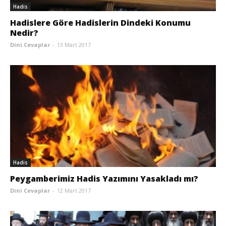
Hadis
Hadislere Göre Hadislerin Dindeki Konumu
Nedir?
Dini Cevaplar
-
13 Mart 2017
Hadis
Peygamberimiz Hadis Yazımını Yasakladı mı?
Dini Cevaplar
-
12 Mart 2017