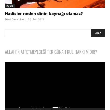
Hadis
Hadisler neden dinin kaynağı olamaz?
Dini Cevaplar
-
3 Şubat 2013
ALLAH’IN AFFETMEYECEĞI TEK GÜNAH KUL HAKKI MIDIR?
Video
oynatıcı