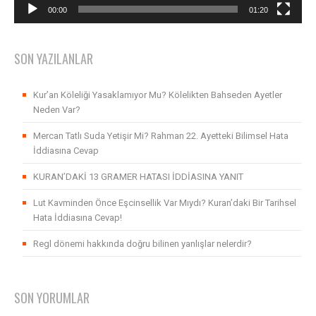
00:00
01:20
SON YAZILANLAR
Kur’an Köleliği Yasaklamıyor Mu? Kölelikten Bahseden Ayetler
Neden Var?
Mercan Tatlı Suda Yetişir Mi? Rahman 22. Ayetteki Bilimsel Hata
İddiasına Cevap
KURAN’DAKİ 13 GRAMER HATASI İDDİASINA YANIT
Lut Kavminden Önce Eşcinsellik Var Mıydı? Kuran’daki Bir Tarihsel
Hata İddiasına Cevap!
Regl dönemi hakkında doğru bilinen yanlışlar nelerdir?
SON YORUMLAR