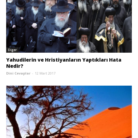
Diger
Yahudilerin ve Hristiyanların Yaptıkları Hata
Nedir?
Dini Cevaplar
-
12 Mart 2017