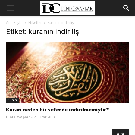
Ana Sayfa
Etiketler
Kuranın indirilişi
Etiket: kuranın indirilişi
Kuran
Kuran neden bir seferde indirilmemiştir?
Dini Cevaplar
-
23 Ocak 2013