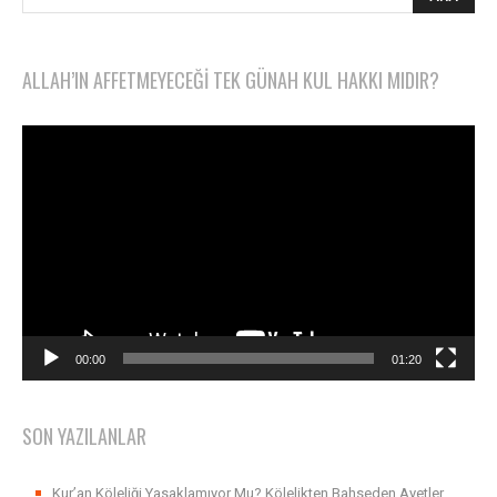
ALLAH’IN AFFETMEYECEĞI TEK GÜNAH KUL HAKKI MIDIR?
Video
oynatıcı
00:00
01:20
SON YAZILANLAR
Kur’an Köleliği Yasaklamıyor Mu? Kölelikten Bahseden Ayetler