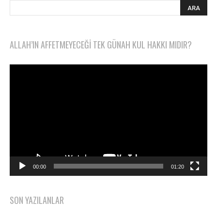
ALLAH’IN AFFETMEYECEĞI TEK GÜNAH KUL HAKKI MIDIR?
Video
oynatıcı
00:00
01:20
SON YAZILANLAR