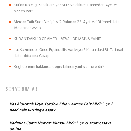
Kur’an Köleliği Yasaklamıyor Mu? Kölelikten Bahseden Ayetler
Neden Var?
Mercan Tatlı Suda Yetişir Mi? Rahman 22. Ayetteki Bilimsel Hata
İddiasına Cevap
KURAN’DAKİ 13 GRAMER HATASI İDDİASINA YANIT
Lut Kavminden Önce Eşcinsellik Var Mıydı? Kuran’daki Bir Tarihsel
Hata İddiasına Cevap!
Regl dönemi hakkında doğru bilinen yanlışlar nelerdir?
SON YORUMLAR
Kaş Aldırmak Veya Yüzdeki Kılları Almak Caiz Midir?
i
için
need help writing a essay
Kadınlar Cuma Namazı Kılmalı Mıdır?
custom essays
için
online