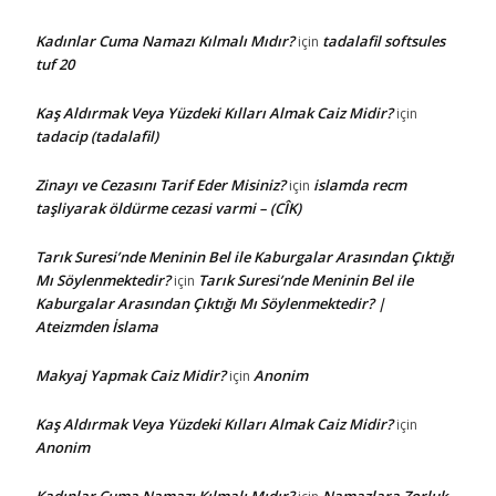
Kadınlar Cuma Namazı Kılmalı Mıdır?
tadalafil softsules
için
tuf 20
Kaş Aldırmak Veya Yüzdeki Kılları Almak Caiz Midir?
için
tadacip (tadalafil)
Zinayı ve Cezasını Tarif Eder Misiniz?
islamda recm
için
taşliyarak öldürme cezasi varmi – (CÎK)
Tarık Suresi’nde Meninin Bel ile Kaburgalar Arasından Çıktığı
Mı Söylenmektedir?
Tarık Suresi’nde Meninin Bel ile
için
Kaburgalar Arasından Çıktığı Mı Söylenmektedir? |
Ateizmden İslama
Makyaj Yapmak Caiz Midir?
Anonim
için
Kaş Aldırmak Veya Yüzdeki Kılları Almak Caiz Midir?
için
Anonim
Kadınlar Cuma Namazı Kılmalı Mıdır?
Namazlara Zorluk