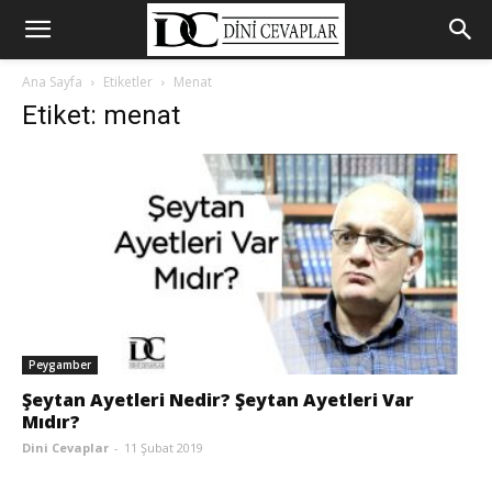
Ana Sayfa
Etiketler
Menat
Etiket: menat
Peygamber
Şeytan Ayetleri Nedir? Şeytan Ayetleri Var
Mıdır?
Dini Cevaplar
-
11 Şubat 2019