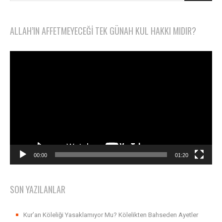
ALLAH’IN AFFETMEYECEĞI TEK GÜNAH KUL HAKKI MIDIR?
Video
oynatıcı
00:00
01:20
SON YAZILANLAR
Kur’an Köleliği Yasaklamıyor Mu? Kölelikten Bahseden Ayetler