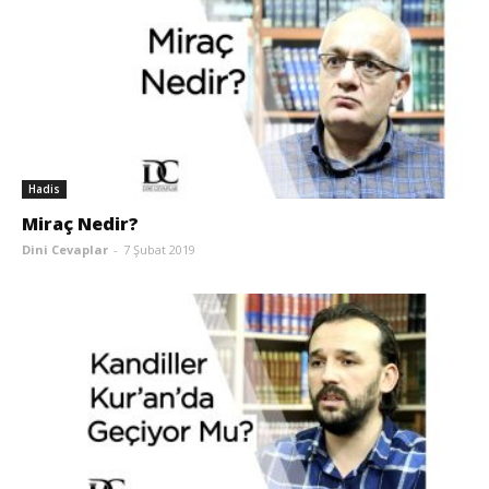
Hadis
Miraç Nedir?
Dini Cevaplar
-
7 Şubat 2019