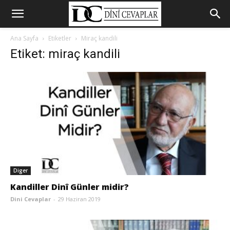
Ana Sayfa
Etiketler
Miraç kandili
Etiket: miraç kandili
Diger
Kandiller Dinî Günler midir?
Dini Cevaplar
-
29 Haziran 2019