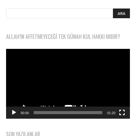
ALLAH’IN AFFETMEYECEĞI TEK GÜNAH KUL HAKKI MIDIR?
Video
oynatıcı
00:00
01:20
SON YAZILANLAR