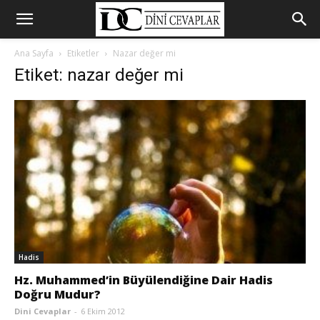
Ana Sayfa
Etiketler
Nazar değer mi
Etiket: nazar değer mi
Hadis
Hz. Muhammed’in Büyülendiğine Dair Hadis
Doğru Mudur?
Dini Cevaplar
-
6 Ekim 2012