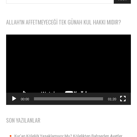
ALLAH’IN AFFETMEYECEĞI TEK GÜNAH KUL HAKKI MIDIR?
Video
oynatıcı
00:00
01:20
SON YAZILANLAR
Kur’an Köleliği Yasaklamıyor Mu? Kölelikten Bahseden Ayetler