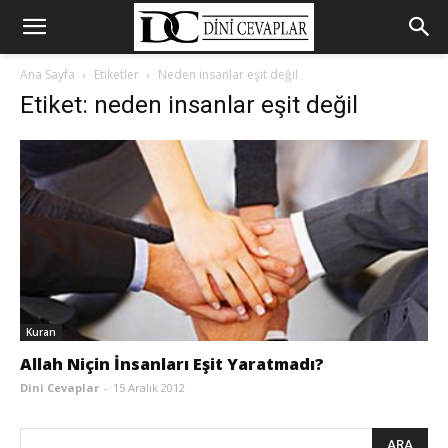
Ana Sayfa
Etiketler
Neden insanlar eşit değil
Etiket: neden insanlar eşit değil
Kuran
Allah Niçin İnsanları Eşit Yaratmadı?
Dini Cevaplar
-
15 Aralık 2012