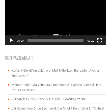
00:00
01:20
SON YAZILANLAR
Kur’an Köleliği Yasaklamıyor Mu? Kölelikten Bahseden Ayetler
Neden Var?
Mercan Tatlı Suda Yetişir Mi? Rahman 22. Ayetteki Bilimsel Hata
İddiasına Cevap
KURAN’DAKİ 13 GRAMER HATASI İDDİASINA YANIT
Lut Kavminden Önce Eşcinsellik Var Mıydı? Kuran’daki Bir Tarihsel