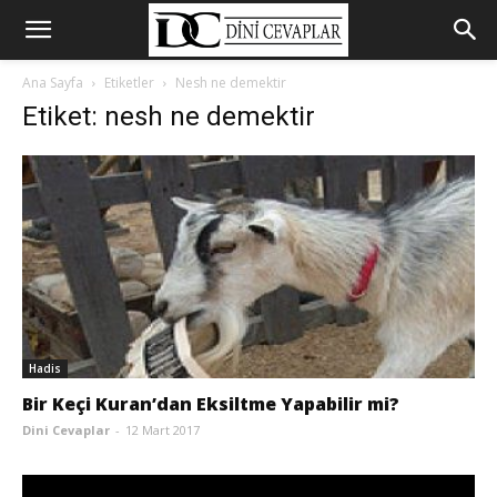
Ana Sayfa
Etiketler
Nesh ne demektir
Etiket: nesh ne demektir
Hadis
Bir Keçi Kuran’dan Eksiltme Yapabilir mi?
Dini Cevaplar
-
12 Mart 2017