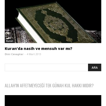
Kuran
Kuran’da nasih ve mensuh var mı?
Dini Cevaplar
-
4 Mart 2013
ALLAH’IN AFFETMEYECEĞI TEK GÜNAH KUL HAKKI MIDIR?
Video
oynatıcı