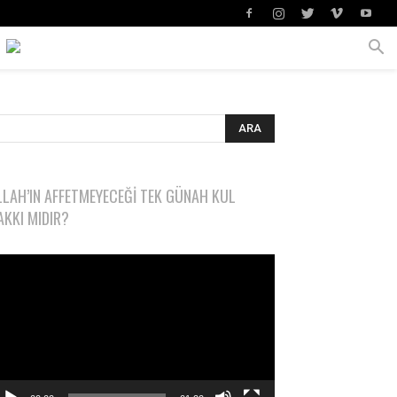
LLAH’IN AFFETMEYECEĞI TEK GÜNAH KUL
AKKI MIDIR?
deo
natıcı