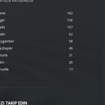
OPÜLER KATEGORİLER
uran
162
ger
156
adis
107
adın
62
eygamber
58
ezhepler
49
lsefe
31
lim
20
nsellik
17
IZI TAKIP EDIN