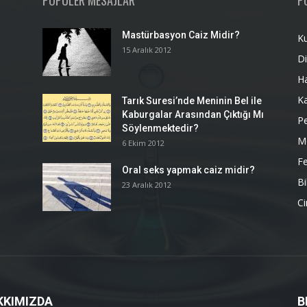
POPÜLER MESAJLAR
P
Mastürbasyon Caiz Midir?
K
15 Aralık 2012
Di
H
K
Tarık Suresi’nde Meninin Bel ile
Kaburgalar Arasından Çıktığı Mı
P
Söylenmektedir?
M
6 Ekim 2012
Fe
Oral seks yapmak caiz midir?
Bi
23 Aralık 2012
Ci
KKIMIZDA
B