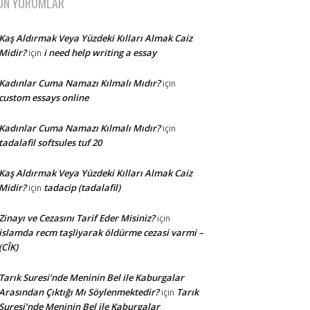
ON YORUMLAR
Kaş Aldırmak Veya Yüzdeki Kılları Almak Caiz
Midir?
i need help writing a essay
için
Kadınlar Cuma Namazı Kılmalı Mıdır?
için
custom essays online
Kadınlar Cuma Namazı Kılmalı Mıdır?
için
tadalafil softsules tuf 20
Kaş Aldırmak Veya Yüzdeki Kılları Almak Caiz
Midir?
tadacip (tadalafil)
için
Zinayı ve Cezasını Tarif Eder Misiniz?
için
islamda recm taşliyarak öldürme cezasi varmi –
(CÎK)
Tarık Suresi’nde Meninin Bel ile Kaburgalar
Arasından Çıktığı Mı Söylenmektedir?
Tarık
için
Suresi’nde Meninin Bel ile Kaburgalar