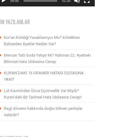
00:00
01:20
ON YAZILANLAR
Kur’an Köleliği Yasaklamıyor Mu? Kölelikten
Bahseden Ayetler Neden Var?
Mercan Tatlı Suda Yetişir Mi? Rahman 22. Ayetteki
Bilimsel Hata İddiasına Cevap
KURAN’DAKİ 13 GRAMER HATASI İDDİASINA
YANIT
Lut Kavminden Önce Eşcinsellik Var Mıydı?
Kuran’daki Bir Tarihsel Hata İddiasına Cevap!
Regl dönemi hakkında doğru bilinen yanlışlar
nelerdir?