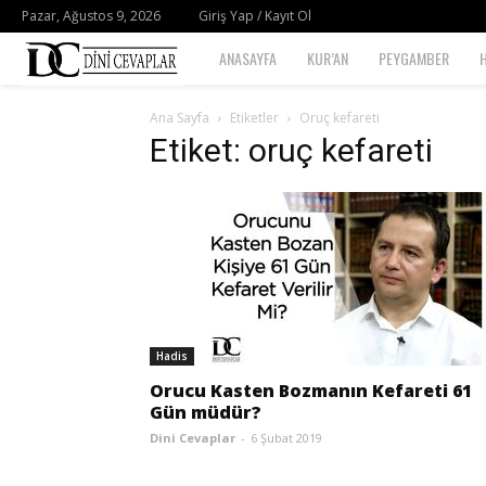
Pazar, Ağustos 9, 2026
Giriş Yap / Kayıt Ol
Dini
ANASAYFA
KUR’AN
PEYGAMBER
Cevaplar
Ana Sayfa
Etiketler
Oruç kefareti
Etiket: oruç kefareti
Hadis
Orucu Kasten Bozmanın Kefareti 61
Gün müdür?
Dini Cevaplar
-
6 Şubat 2019