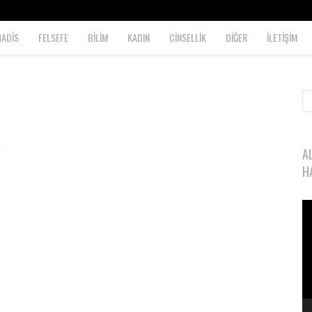
HADİS
FELSEFE
BİLİM
KADIN
CİNSELLİK
DİĞER
İLETİŞİM
A
H
Vi
oy