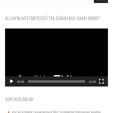
ALLAH’IN AFFETMEYECEĞI TEK GÜNAH KUL HAKKI MIDIR?
Video
oynatıcı
00:00
01:20
SON YAZILANLAR
Kur’an Köleliği Yasaklamıyor Mu? Kölelikten Bahseden Ayetler