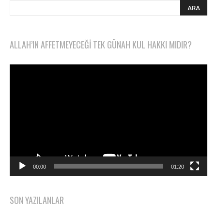
ALLAH’IN AFFETMEYECEĞI TEK GÜNAH KUL HAKKI MIDIR?
Video
oynatıcı
00:00
01:20
SON YAZILANLAR