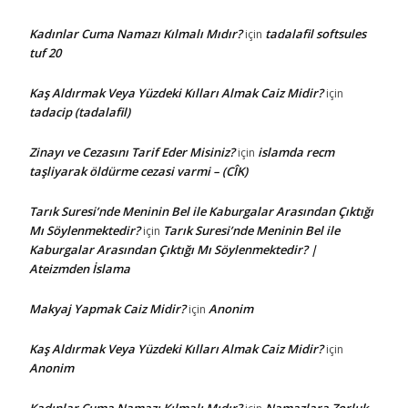
Kadınlar Cuma Namazı Kılmalı Mıdır?
tadalafil softsules
için
tuf 20
Kaş Aldırmak Veya Yüzdeki Kılları Almak Caiz Midir?
için
tadacip (tadalafil)
Zinayı ve Cezasını Tarif Eder Misiniz?
islamda recm
için
taşliyarak öldürme cezasi varmi – (CÎK)
Tarık Suresi’nde Meninin Bel ile Kaburgalar Arasından Çıktığı
Mı Söylenmektedir?
Tarık Suresi’nde Meninin Bel ile
için
Kaburgalar Arasından Çıktığı Mı Söylenmektedir? |
Ateizmden İslama
Makyaj Yapmak Caiz Midir?
Anonim
için
Kaş Aldırmak Veya Yüzdeki Kılları Almak Caiz Midir?
için
Anonim
Kadınlar Cuma Namazı Kılmalı Mıdır?
Namazlara Zorluk