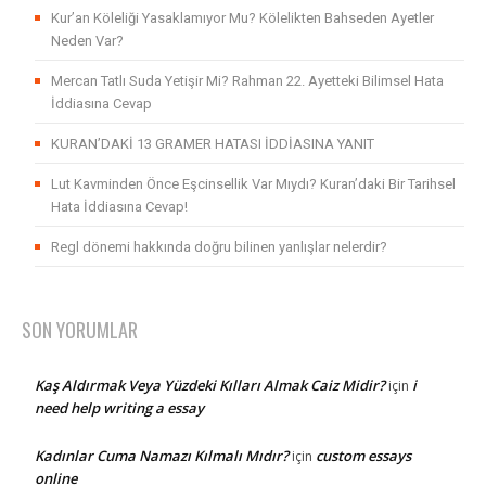
Kur’an Köleliği Yasaklamıyor Mu? Kölelikten Bahseden Ayetler
Neden Var?
Mercan Tatlı Suda Yetişir Mi? Rahman 22. Ayetteki Bilimsel Hata
İddiasına Cevap
KURAN’DAKİ 13 GRAMER HATASI İDDİASINA YANIT
Lut Kavminden Önce Eşcinsellik Var Mıydı? Kuran’daki Bir Tarihsel
Hata İddiasına Cevap!
Regl dönemi hakkında doğru bilinen yanlışlar nelerdir?
SON YORUMLAR
Kaş Aldırmak Veya Yüzdeki Kılları Almak Caiz Midir?
i
için
need help writing a essay
Kadınlar Cuma Namazı Kılmalı Mıdır?
custom essays
için
online