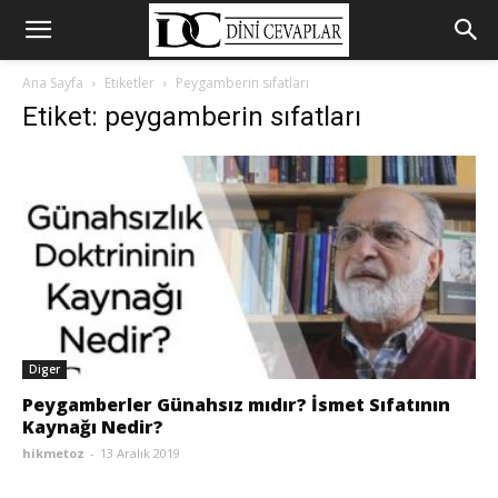
Ana Sayfa
Etiketler
Peygamberin sıfatları
Etiket: peygamberin sıfatları
Diger
Peygamberler Günahsız mıdır? İsmet Sıfatının
Kaynağı Nedir?
hikmetoz
-
13 Aralık 2019