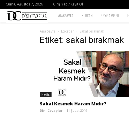
Cuma, Ağustos 7, 2026
Giriş Yap / Kayıt Ol
Dini
ANASAYFA
KUR’AN
PEYGAMBER
Cevaplar
Ana Sayfa
Etiketler
Sakal bırakmak
Etiket: sakal bırakmak
Hadis
Sakal Kesmek Haram Mıdır?
Dini Cevaplar
-
11 Şubat 2019