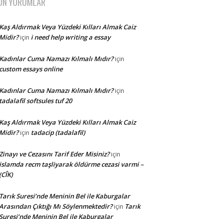
ON YORUMLAR
Kaş Aldırmak Veya Yüzdeki Kılları Almak Caiz
Midir?
i need help writing a essay
için
Kadınlar Cuma Namazı Kılmalı Mıdır?
için
custom essays online
Kadınlar Cuma Namazı Kılmalı Mıdır?
için
tadalafil softsules tuf 20
Kaş Aldırmak Veya Yüzdeki Kılları Almak Caiz
Midir?
tadacip (tadalafil)
için
Zinayı ve Cezasını Tarif Eder Misiniz?
için
islamda recm taşliyarak öldürme cezasi varmi –
(CÎK)
Tarık Suresi’nde Meninin Bel ile Kaburgalar
Arasından Çıktığı Mı Söylenmektedir?
Tarık
için
Suresi’nde Meninin Bel ile Kaburgalar