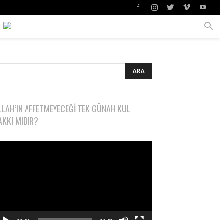
LLAH’IN AFFETMEYECEĞI TEK GÜNAH KUL
AKKI MIDIR?
deo
natıcı