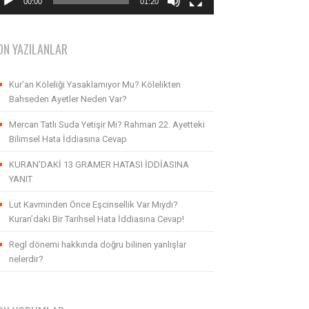
00:00
01:20
ON YAZILANLAR
Kur’an Köleliği Yasaklamıyor Mu? Kölelikten
Bahseden Ayetler Neden Var?
Mercan Tatlı Suda Yetişir Mi? Rahman 22. Ayetteki
Bilimsel Hata İddiasına Cevap
KURAN’DAKİ 13 GRAMER HATASI İDDİASINA
YANIT
Lut Kavminden Önce Eşcinsellik Var Mıydı?
Kuran’daki Bir Tarihsel Hata İddiasına Cevap!
Regl dönemi hakkında doğru bilinen yanlışlar
nelerdir?