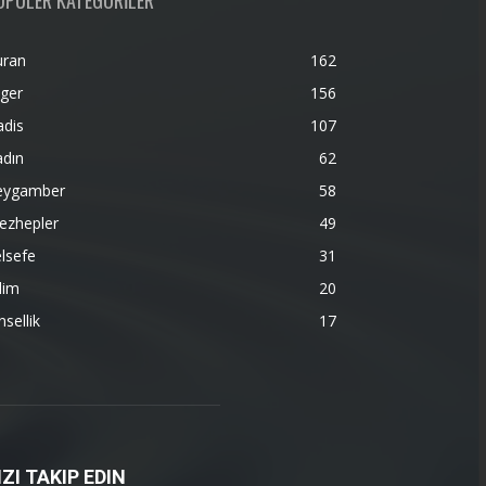
OPÜLER KATEGORİLER
uran
162
ger
156
adis
107
adın
62
eygamber
58
ezhepler
49
lsefe
31
lim
20
nsellik
17
IZI TAKIP EDIN