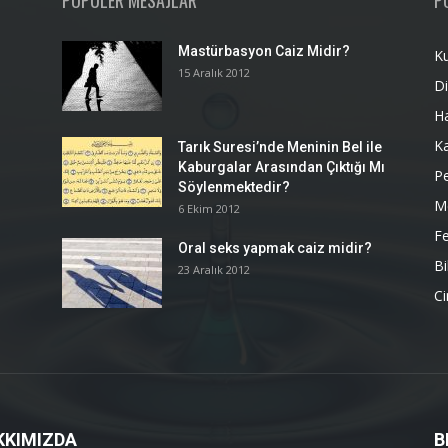
POPÜLER MESAJLAR
P
Mastürbasyon Caiz Midir?
K
15 Aralık 2012
Di
H
K
Tarık Suresi’nde Meninin Bel ile
Kaburgalar Arasından Çıktığı Mı
P
Söylenmektedir?
M
6 Ekim 2012
Fe
Oral seks yapmak caiz midir?
Bi
23 Aralık 2012
Ci
KKIMIZDA
B