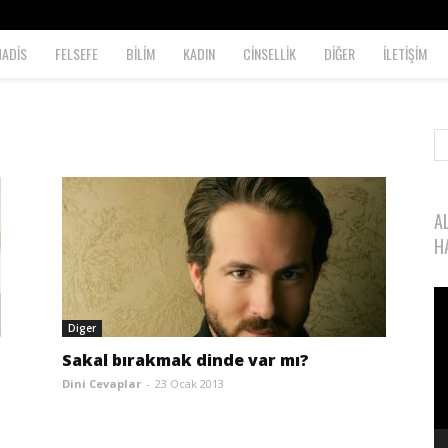
HADİS
FELSEFE
BİLİM
KADIN
CİNSELLİK
DİĞER
İLETİŞİM
A
H
Vi
oy
Diger
Sakal bırakmak dinde var mı?
Dini Cevaplar
-
23 Ocak 2013