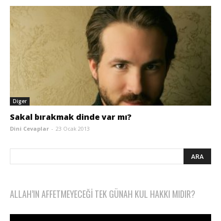
Diger
Sakal bırakmak dinde var mı?
Dini Cevaplar
-
23 Ocak 2013
ALLAH’IN AFFETMEYECEĞI TEK GÜNAH KUL HAKKI MIDIR?
Video