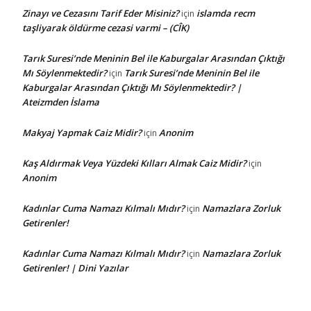
Zinayı ve Cezasını Tarif Eder Misiniz?
islamda recm
için
taşliyarak öldürme cezasi varmi – (CÎK)
Tarık Suresi’nde Meninin Bel ile Kaburgalar Arasından Çıktığı
Mı Söylenmektedir?
Tarık Suresi’nde Meninin Bel ile
için
Kaburgalar Arasından Çıktığı Mı Söylenmektedir? |
Ateizmden İslama
Makyaj Yapmak Caiz Midir?
Anonim
için
Kaş Aldırmak Veya Yüzdeki Kılları Almak Caiz Midir?
için
Anonim
Kadınlar Cuma Namazı Kılmalı Mıdır?
Namazlara Zorluk
için
Getirenler!
Kadınlar Cuma Namazı Kılmalı Mıdır?
Namazlara Zorluk
için
Getirenler! | Dini Yazılar