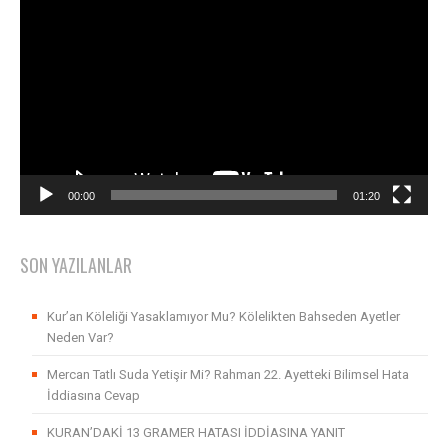
oynatıcı
00:00
01:20
SON YAZILANLAR
Kur’an Köleliği Yasaklamıyor Mu? Kölelikten Bahseden Ayetler
Neden Var?
Mercan Tatlı Suda Yetişir Mi? Rahman 22. Ayetteki Bilimsel Hata
İddiasına Cevap
KURAN’DAKİ 13 GRAMER HATASI İDDİASINA YANIT