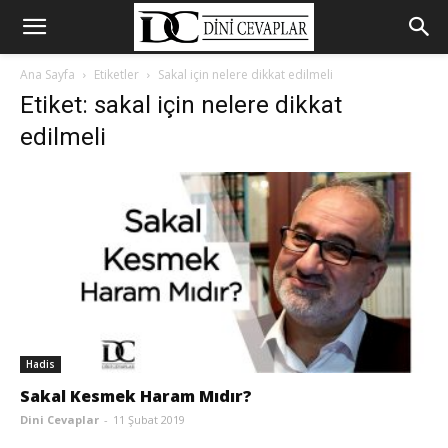
Ana Sayfa
Etiketler
Sakal için nelere dikkat edilmeli
Etiket: sakal için nelere dikkat
edilmeli
Hadis
Sakal Kesmek Haram Mıdır?
Dini Cevaplar
-
11 Şubat 2019