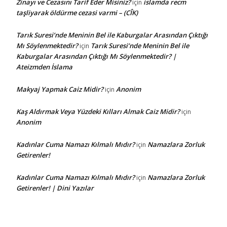
Zinayı ve Cezasını Tarif Eder Misiniz?
islamda recm
için
taşliyarak öldürme cezasi varmi – (CÎK)
Tarık Suresi’nde Meninin Bel ile Kaburgalar Arasından Çıktığı
Mı Söylenmektedir?
Tarık Suresi’nde Meninin Bel ile
için
Kaburgalar Arasından Çıktığı Mı Söylenmektedir? |
Ateizmden İslama
Makyaj Yapmak Caiz Midir?
Anonim
için
Kaş Aldırmak Veya Yüzdeki Kılları Almak Caiz Midir?
için
Anonim
Kadınlar Cuma Namazı Kılmalı Mıdır?
Namazlara Zorluk
için
Getirenler!
Kadınlar Cuma Namazı Kılmalı Mıdır?
Namazlara Zorluk
için
Getirenler! | Dini Yazılar