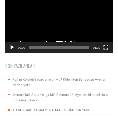
oynatıcı
00:00
01:20
SON YAZILANLAR
Kur’an Köleliği Yasaklamıyor Mu? Kölelikten Bahseden Ayetler
Neden Var?
Mercan Tatlı Suda Yetişir Mi? Rahman 22. Ayetteki Bilimsel Hata
İddiasına Cevap
KURAN’DAKİ 13 GRAMER HATASI İDDİASINA YANIT