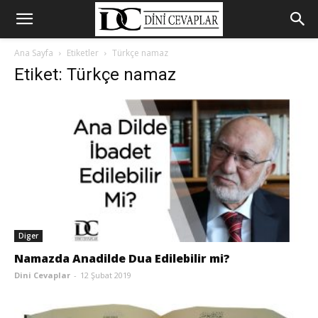
Ana Sayfa
Etiketler
Türkçe namaz
Etiket: Türkçe namaz
Diger
Namazda Anadilde Dua Edilebilir mi?
Dini Cevaplar
-
12 Şubat 2019