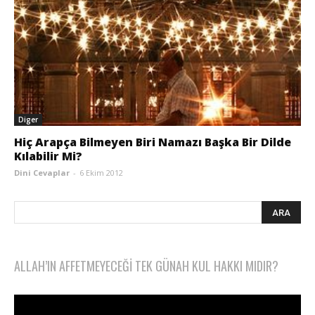
Diger
Hiç Arapça Bilmeyen Biri Namazı Başka Bir Dilde
Kılabilir Mi?
Dini Cevaplar
-
6 Ekim 2012
ALLAH’IN AFFETMEYECEĞI TEK GÜNAH KUL HAKKI MIDIR?
Video