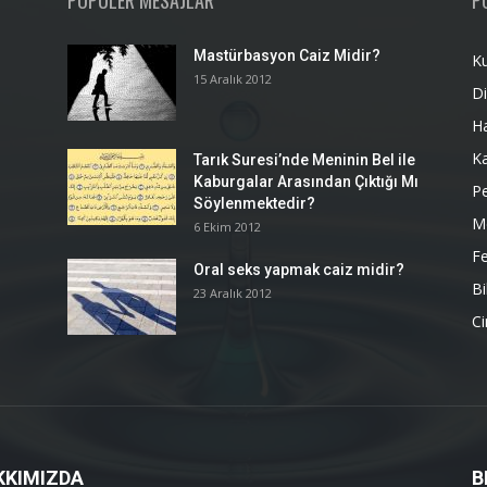
POPÜLER MESAJLAR
P
Mastürbasyon Caiz Midir?
K
15 Aralık 2012
Di
H
K
Tarık Suresi’nde Meninin Bel ile
Kaburgalar Arasından Çıktığı Mı
P
Söylenmektedir?
M
6 Ekim 2012
Fe
Oral seks yapmak caiz midir?
Bi
23 Aralık 2012
Ci
KKIMIZDA
B