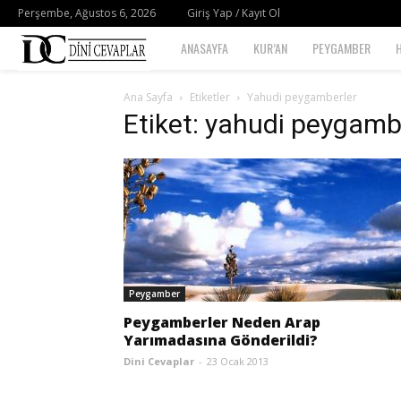
Perşembe, Ağustos 6, 2026
Giriş Yap / Kayıt Ol
Dini
ANASAYFA
KUR’AN
PEYGAMBER
Cevaplar
Ana Sayfa
Etiketler
Yahudi peygamberler
Etiket: yahudi peygamb
Peygamber
Peygamberler Neden Arap
Yarımadasına Gönderildi?
Dini Cevaplar
-
23 Ocak 2013