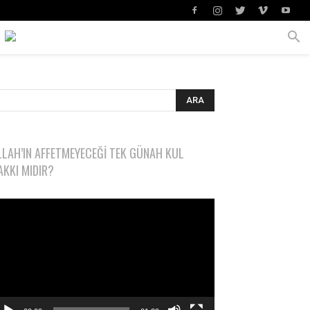
LLAH’IN AFFETMEYECEĞI TEK GÜNAH KUL
AKKI MIDIR?
deo
natıcı