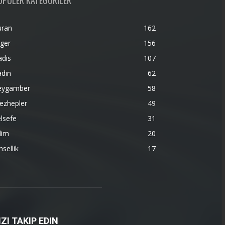
OPÜLER KATEGORİLER
uran
162
ger
156
adis
107
adın
62
eygamber
58
ezhepler
49
lsefe
31
lim
20
nsellik
17
IZI TAKIP EDIN