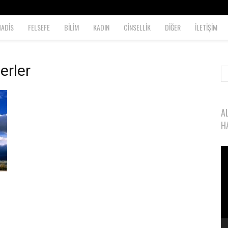
HADİS
FELSEFE
BİLİM
KADIN
CİNSELLİK
DİĞER
İLETİŞİM
erler
A
H
Vi
oy