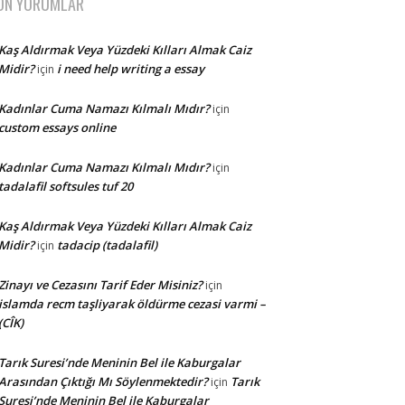
ON YORUMLAR
Kaş Aldırmak Veya Yüzdeki Kılları Almak Caiz
Midir?
i need help writing a essay
için
Kadınlar Cuma Namazı Kılmalı Mıdır?
için
custom essays online
Kadınlar Cuma Namazı Kılmalı Mıdır?
için
tadalafil softsules tuf 20
Kaş Aldırmak Veya Yüzdeki Kılları Almak Caiz
Midir?
tadacip (tadalafil)
için
Zinayı ve Cezasını Tarif Eder Misiniz?
için
islamda recm taşliyarak öldürme cezasi varmi –
(CÎK)
Tarık Suresi’nde Meninin Bel ile Kaburgalar
Arasından Çıktığı Mı Söylenmektedir?
Tarık
için
Suresi’nde Meninin Bel ile Kaburgalar