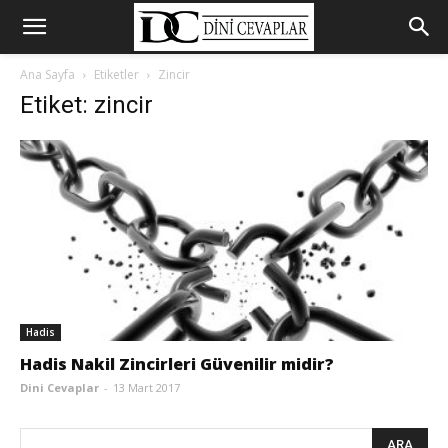
Ana Sayfa
Etiketler
Zincir
Etiket: zincir
Hadis
Hadis Nakil Zincirleri Güvenilir midir?
Dini Cevaplar
-
13 Mart 2017