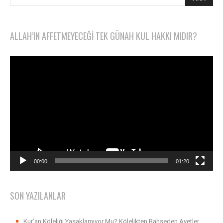
ALLAH’IN AFFETMEYECEĞI TEK GÜNAH KUL HAKKI MIDIR?
Video
oynatıcı
00:00
01:20
SON YAZILANLAR
Kur’an Köleliği Yasaklamıyor Mu? Kölelikten Bahseden Ayetler