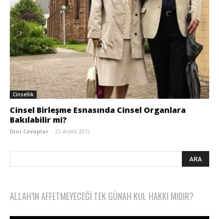
Cinsellik
Cinsel Birleşme Esnasında Cinsel Organlara
Bakılabilir mi?
Dini Cevaplar
-
23 Aralık 2012
ALLAH’IN AFFETMEYECEĞI TEK GÜNAH KUL HAKKI MIDIR?