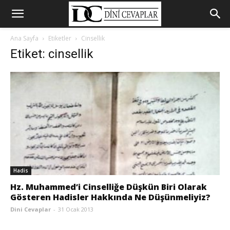
Ana Sayfa
Etiketler
Cinsellik
Etiket: cinsellik
Hadis
Hz. Muhammed’i Cinselliğe Düşkün Biri Olarak
Gösteren Hadisler Hakkında Ne Düşünmeliyiz?
Dini Cevaplar
-
31 Ocak 2013