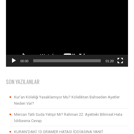
Video
oynatıcı
00:00
01:20
SON YAZILANLAR
Kur’an Köleliği Yasaklamıyor Mu? Kölelikten Bahseden Ayetler
Neden Var?
Mercan Tatlı Suda Yetişir Mi? Rahman 22. Ayetteki Bilimsel Hata
İddiasına Cevap
KURAN’DAKİ 13 GRAMER HATASI İDDİASINA YANIT